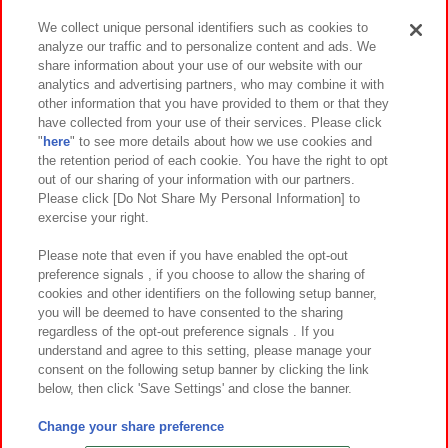
We collect unique personal identifiers such as cookies to
analyze our traffic and to personalize content and ads. We
イベント・キャンペーン
share information about your use of our website with our
analytics and advertising partners, who may combine it with
other information that you have provided to them or that they
have collected from your use of their services. Please click
"
here
" to see more details about how we use cookies and
関連会社
サステナビリティ
サイトポリシー
the retention period of each cookie. You have the right to opt
out of our sharing of your information with our partners.
プライバシーポリシー
ウェブアクセシビリティ方針と検証結果
Please click [Do Not Share My Personal Information] to
exercise your right.
お取引先さまとともに
食品のご提供について
カスタマーハラスメント対応方針
よくあるご質問・お問い合わせ
Please note that even if you have enabled the opt-out
preference signals , if you choose to allow the sharing of
cookies and other identifiers on the following setup banner,
you will be deemed to have consented to the sharing
regardless of the opt-out preference signals . If you
understand and agree to this setting, please manage your
consent on the following setup banner by clicking the link
below, then click 'Save Settings' and close the banner.
©Bandai Namco Amusement Inc.
©Bandai Namco Amusement Lab Inc.
Change your share preference
©Bandai Namco Experience Inc.