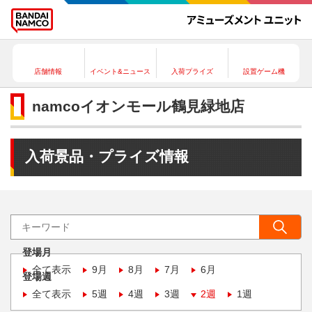
店舗情報
イベント&ニュース
入荷プライズ
設置ゲーム機
namcoイオンモール鶴見緑地店
入荷景品・プライズ情報
登場月
全て表示
9月
8月
7月
6月
登場週
全て表示
5週
4週
3週
2週
1週