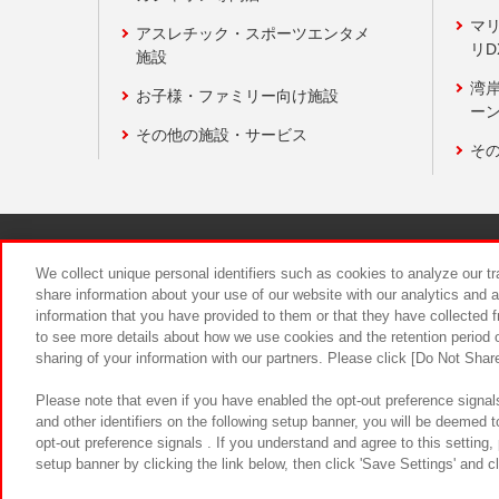
マ
アスレチック・スポーツエンタメ
リD
施設
湾
お子様・ファミリー向け施設
ーン
その他の施設・サービス
そ
関連会社
サステナビリティ
We collect unique personal identifiers such as cookies to analyze our t
share information about your use of our website with our analytics and 
information that you have provided to them or that they have collected f
食品のご提
to see more details about how we use cookies and the retention period o
sharing of your information with our partners. Please click [Do Not Shar
Please note that even if you have enabled the opt-out preference signals
and other identifiers on the following setup banner, you will be deemed 
opt-out preference signals . If you understand and agree to this setting
setup banner by clicking the link below, then click 'Save Settings' and c
©Bandai Namco Amusement Inc.
©Ba