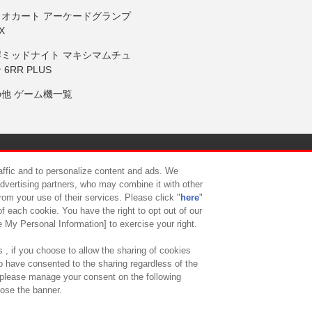
リオカート アーケードグランプ
X
岸ミッドナイト マキシマムチュ
 6RR PLUS
の他 ゲーム機一覧
サイトポリシー
プライバシーポリシー
ウェブアクセシビリティ方
raffic and to personalize content and ads. We
advertising partners, who may combine it with other
rom your use of their services. Please click "
here
"
供について
カスタマーハラスメント対応方針
よくあるご質問・
f each cookie. You have the right to opt out of our
e My Personal Information] to exercise your right.
 , if you choose to allow the sharing of cookies
to have consented to the sharing regardless of the
, please manage your consent on the following
lose the banner.
ndai Namco Amusement Lab Inc.
©Bandai Namco Experience Inc.
©HANAY