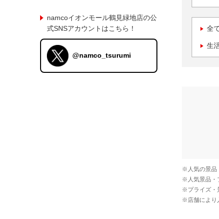
namcoイオンモール鶴見緑地店の公
式SNSアカウントはこちら！
全
生
@namco_tsurumi