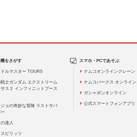
ム機をさがす
スマホ・PCであそぶ
ドルマスター TOURS
ナムコオンラインクレーン
動戦士ガンダム エクストリーム
ナムコパークス オンライ
ーサス２ インフィニットブース
ガシャポンオンライン
公式スマートフォンアプリ
ョジョの奇妙な冒険 ラストサバ
バー
鼓の達人
りスピリッツ