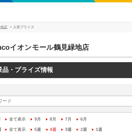
緑地店
入荷プライズ
mcoイオンモール鶴見緑地店
景品・プライズ情報
月
全て表示
9月
8月
7月
6月
週
全て表示
5週
4週
3週
2週
1週