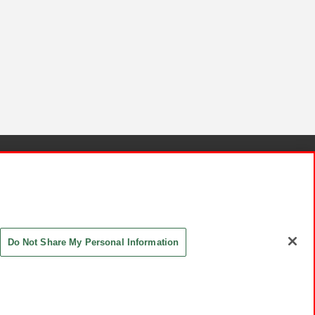
針と検証結果
お取引先さまとともに
お問い合わせ
Do Not Share My Personal Information
ASHIKI Co., Ltd. All Rights Reserved.