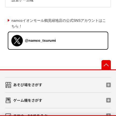
namcoイオンモール鶴見緑地店の公式SNSアカウントはこ
ちら！
@namco_tsurumi
先
あそび場をさがす
ゲーム機をさがす
スマホ・PCであそぶ