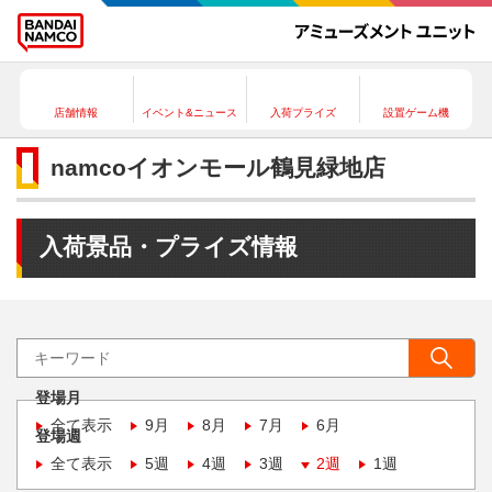
店舗情報
イベント&ニュース
入荷プライズ
設置ゲーム機
namcoイオンモール鶴見緑地店
入荷景品・プライズ情報
登場月
全て表示
9月
8月
7月
6月
登場週
全て表示
5週
4週
3週
2週
1週