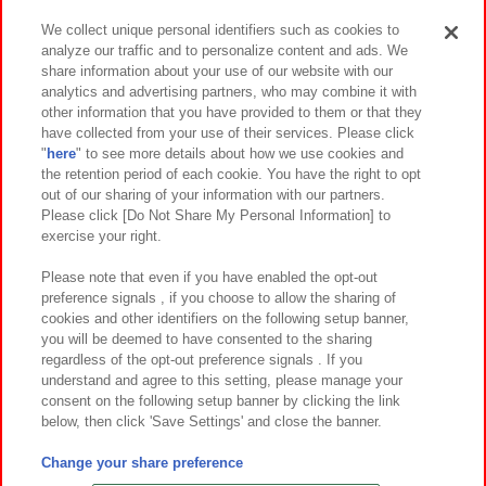
We collect unique personal identifiers such as cookies to
analyze our traffic and to personalize content and ads. We
イベント・キャンペーン
share information about your use of our website with our
analytics and advertising partners, who may combine it with
other information that you have provided to them or that they
have collected from your use of their services. Please click
"
here
" to see more details about how we use cookies and
関連会社
サステナビリティ
サイトポリシー
the retention period of each cookie. You have the right to opt
out of our sharing of your information with our partners.
プライバシーポリシー
ウェブアクセシビリティ方針と検証結果
Please click [Do Not Share My Personal Information] to
exercise your right.
お取引先さまとともに
食品のご提供について
カスタマーハラスメント対応方針
よくあるご質問・お問い合わせ
Please note that even if you have enabled the opt-out
preference signals , if you choose to allow the sharing of
cookies and other identifiers on the following setup banner,
you will be deemed to have consented to the sharing
regardless of the opt-out preference signals . If you
understand and agree to this setting, please manage your
consent on the following setup banner by clicking the link
below, then click 'Save Settings' and close the banner.
©Bandai Namco Amusement Inc.
©Bandai Namco Amusement Lab Inc.
Change your share preference
©Bandai Namco Experience Inc.