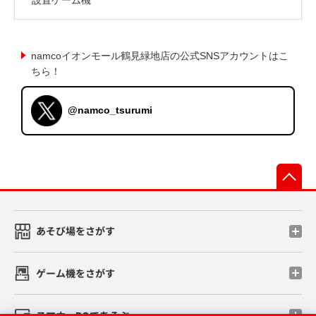
namcoイオンモール鶴見緑地店の公式SNSアカウントはこ
ちら！
@namco_tsurumi
先
あそび場をさがす
ゲーム機をさがす
スマホ・PCであそぶ