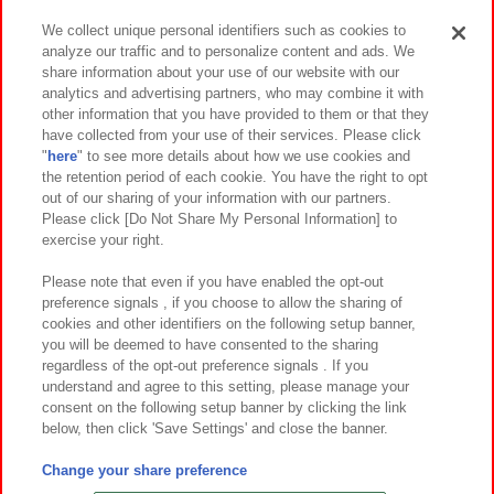
We collect unique personal identifiers such as cookies to
analyze our traffic and to personalize content and ads. We
イベント・キャンペーン
share information about your use of our website with our
analytics and advertising partners, who may combine it with
other information that you have provided to them or that they
have collected from your use of their services. Please click
"
here
" to see more details about how we use cookies and
関連会社
サステナビリティ
サイトポリシー
the retention period of each cookie. You have the right to opt
out of our sharing of your information with our partners.
プライバシーポリシー
ウェブアクセシビリティ方針と検証結果
Please click [Do Not Share My Personal Information] to
exercise your right.
お取引先さまとともに
食品のご提供について
カスタマーハラスメント対応方針
よくあるご質問・お問い合わせ
Please note that even if you have enabled the opt-out
preference signals , if you choose to allow the sharing of
cookies and other identifiers on the following setup banner,
you will be deemed to have consented to the sharing
regardless of the opt-out preference signals . If you
understand and agree to this setting, please manage your
consent on the following setup banner by clicking the link
below, then click 'Save Settings' and close the banner.
©Bandai Namco Amusement Inc.
©Bandai Namco Amusement Lab Inc.
Change your share preference
©Bandai Namco Experience Inc.