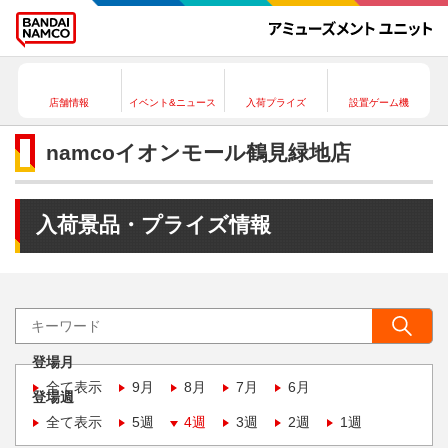
店舗情報
イベント&ニュース
入荷プライズ
設置ゲーム機
namcoイオンモール鶴見緑地店
入荷景品・プライズ情報
登場月
全て表示
9月
8月
7月
6月
登場週
全て表示
5週
4週
3週
2週
1週