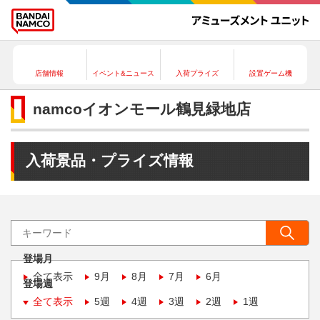
店舗情報
イベント&ニュース
入荷プライズ
設置ゲーム機
namcoイオンモール鶴見緑地店
入荷景品・プライズ情報
登場月
全て表示
9月
8月
7月
6月
登場週
全て表示
5週
4週
3週
2週
1週