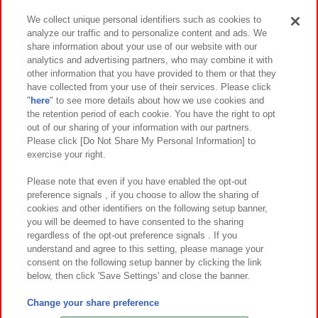
We collect unique personal identifiers such as cookies to
analyze our traffic and to personalize content and ads. We
イベント・キャンペーン
share information about your use of our website with our
analytics and advertising partners, who may combine it with
other information that you have provided to them or that they
have collected from your use of their services. Please click
"
here
" to see more details about how we use cookies and
関連会社
サステナビリティ
サイトポリシー
the retention period of each cookie. You have the right to opt
out of our sharing of your information with our partners.
プライバシーポリシー
ウェブアクセシビリティ方針と検証結果
Please click [Do Not Share My Personal Information] to
exercise your right.
お取引先さまとともに
食品のご提供について
カスタマーハラスメント対応方針
よくあるご質問・お問い合わせ
Please note that even if you have enabled the opt-out
preference signals , if you choose to allow the sharing of
cookies and other identifiers on the following setup banner,
you will be deemed to have consented to the sharing
regardless of the opt-out preference signals . If you
understand and agree to this setting, please manage your
consent on the following setup banner by clicking the link
below, then click 'Save Settings' and close the banner.
©Bandai Namco Amusement Inc.
©Bandai Namco Amusement Lab Inc.
Change your share preference
©Bandai Namco Experience Inc.