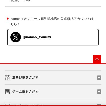
namcoイオンモール鶴見緑地店の公式SNSアカウントはこ
ちら！
@namco_tsurumi
先
あそび場をさがす
ゲーム機をさがす
スマホ・PCであそぶ