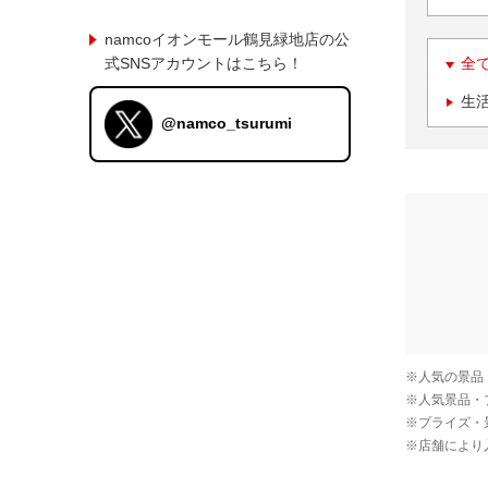
namcoイオンモール鶴見緑地店の公
式SNSアカウントはこちら！
全
生
@namco_tsurumi