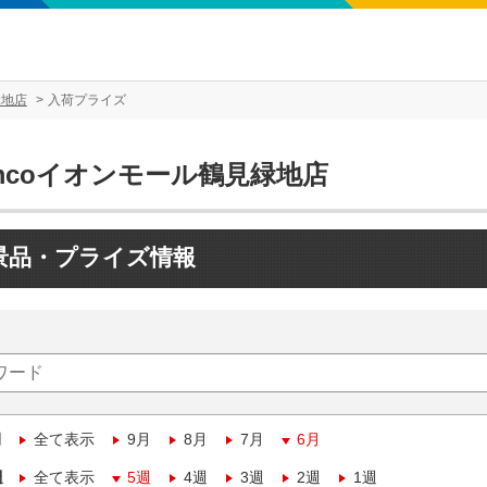
緑地店
入荷プライズ
mcoイオンモール鶴見緑地店
景品・プライズ情報
月
全て表示
9月
8月
7月
6月
週
全て表示
5週
4週
3週
2週
1週