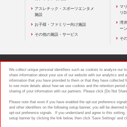
マ
アスレチック・スポーツエンタメ
リD
施設
湾
お子様・ファミリー向け施設
ーン
その他の施設・サービス
そ
関連会社
サステナビリティ
We collect unique personal identifiers such as cookies to analyze our t
share information about your use of our website with our analytics and 
information that you have provided to them or that they have collected f
食品のご提
to see more details about how we use cookies and the retention period o
sharing of your information with our partners. Please click [Do Not Shar
Please note that even if you have enabled the opt-out preference signals
and other identifiers on the following setup banner, you will be deemed 
opt-out preference signals . If you understand and agree to this setting
setup banner by clicking the link below, then click 'Save Settings' and c
©Bandai Namco Amusement Inc.
©Ba