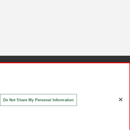
針と検証結果
お取引先さまとともに
お問い合わせ
Do Not Share My Personal Information
ASHIKI Co., Ltd. All Rights Reserved.