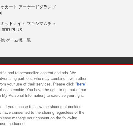
リオカート アーケードグランプ
X
岸ミッドナイト マキシマムチュ
 6RR PLUS
の他 ゲーム機一覧
サイトポリシー
プライバシーポリシー
ウェブアクセシビリティ方
raffic and to personalize content and ads. We
advertising partners, who may combine it with other
rom your use of their services. Please click "
here
"
供について
カスタマーハラスメント対応方針
よくあるご質問・
f each cookie. You have the right to opt out of our
e My Personal Information] to exercise your right.
 , if you choose to allow the sharing of cookies
to have consented to the sharing regardless of the
, please manage your consent on the following
lose the banner.
ndai Namco Amusement Lab Inc.
©Bandai Namco Experience Inc.
©HANAY