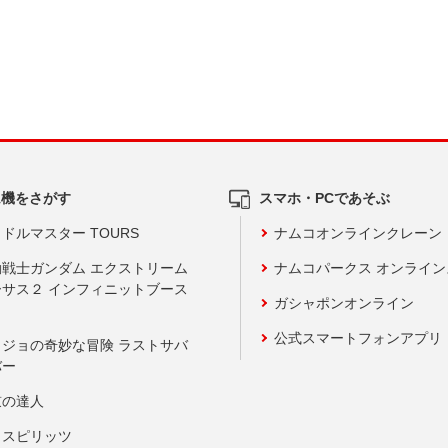
ム機をさがす
スマホ・PCであそぶ
ドルマスター TOURS
ナムコオンラインクレーン
動戦士ガンダム エクストリーム
ナムコパークス オンライ
ーサス２ インフィニットブース
ガシャポンオンライン
公式スマートフォンアプリ
ョジョの奇妙な冒険 ラストサバ
バー
鼓の達人
りスピリッツ