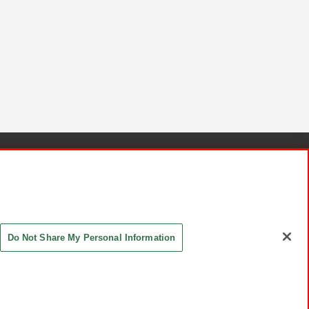
針と検証結果
お取引先さまとともに
お問い合わせ
Do Not Share My Personal Information
ASHIKI Co., Ltd. All Rights Reserved.