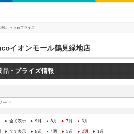
緑地店
入荷プライズ
mcoイオンモール鶴見緑地店
景品・プライズ情報
月
全て表示
9月
8月
7月
6月
週
全て表示
5週
4週
3週
2週
1週