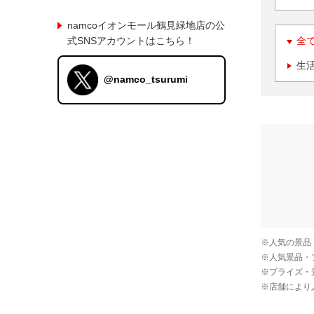
namcoイオンモール鶴見緑地店の公
式SNSアカウントはこちら！
全
生
@namco_tsurumi