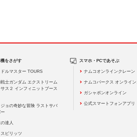
ム機をさがす
スマホ・PCであそぶ
ドルマスター TOURS
ナムコオンラインクレーン
動戦士ガンダム エクストリーム
ナムコパークス オンライ
ーサス２ インフィニットブース
ガシャポンオンライン
公式スマートフォンアプリ
ョジョの奇妙な冒険 ラストサバ
バー
鼓の達人
りスピリッツ