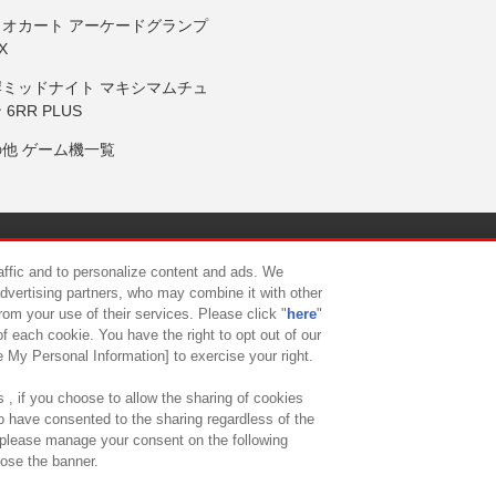
リオカート アーケードグランプ
X
岸ミッドナイト マキシマムチュ
 6RR PLUS
の他 ゲーム機一覧
サイトポリシー
プライバシーポリシー
ウェブアクセシビリティ方
raffic and to personalize content and ads. We
advertising partners, who may combine it with other
rom your use of their services. Please click "
here
"
供について
カスタマーハラスメント対応方針
よくあるご質問・
f each cookie. You have the right to opt out of our
e My Personal Information] to exercise your right.
 , if you choose to allow the sharing of cookies
to have consented to the sharing regardless of the
, please manage your consent on the following
lose the banner.
ndai Namco Amusement Lab Inc.
©Bandai Namco Experience Inc.
©HANAY