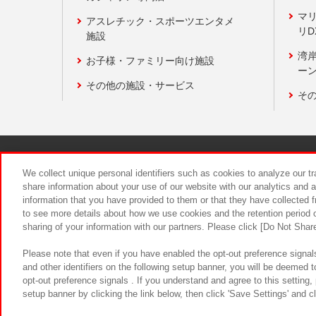
マ
アスレチック・スポーツエンタメ
リD
施設
湾
お子様・ファミリー向け施設
ーン
その他の施設・サービス
そ
関連会社
サステナビリティ
We collect unique personal identifiers such as cookies to analyze our t
share information about your use of our website with our analytics and 
information that you have provided to them or that they have collected f
食品のご提
to see more details about how we use cookies and the retention period o
sharing of your information with our partners. Please click [Do Not Shar
Please note that even if you have enabled the opt-out preference signals
and other identifiers on the following setup banner, you will be deemed 
opt-out preference signals . If you understand and agree to this setting
setup banner by clicking the link below, then click 'Save Settings' and c
©Bandai Namco Amusement Inc.
©Ba