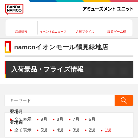
店舗情報
イベント&ニュース
入荷プライズ
設置ゲーム機
namcoイオンモール鶴見緑地店
入荷景品・プライズ情報
登場月
全て表示
9月
8月
7月
6月
登場週
全て表示
5週
4週
3週
2週
1週