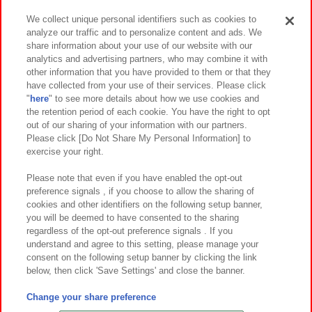
We collect unique personal identifiers such as cookies to
analyze our traffic and to personalize content and ads. We
イベント・キャンペーン
share information about your use of our website with our
analytics and advertising partners, who may combine it with
other information that you have provided to them or that they
have collected from your use of their services. Please click
"
here
" to see more details about how we use cookies and
関連会社
サステナビリティ
サイトポリシー
the retention period of each cookie. You have the right to opt
out of our sharing of your information with our partners.
プライバシーポリシー
ウェブアクセシビリティ方針と検証結果
Please click [Do Not Share My Personal Information] to
exercise your right.
お取引先さまとともに
食品のご提供について
カスタマーハラスメント対応方針
よくあるご質問・お問い合わせ
Please note that even if you have enabled the opt-out
preference signals , if you choose to allow the sharing of
cookies and other identifiers on the following setup banner,
you will be deemed to have consented to the sharing
regardless of the opt-out preference signals . If you
understand and agree to this setting, please manage your
consent on the following setup banner by clicking the link
below, then click 'Save Settings' and close the banner.
©Bandai Namco Amusement Inc.
©Bandai Namco Amusement Lab Inc.
Change your share preference
©Bandai Namco Experience Inc.