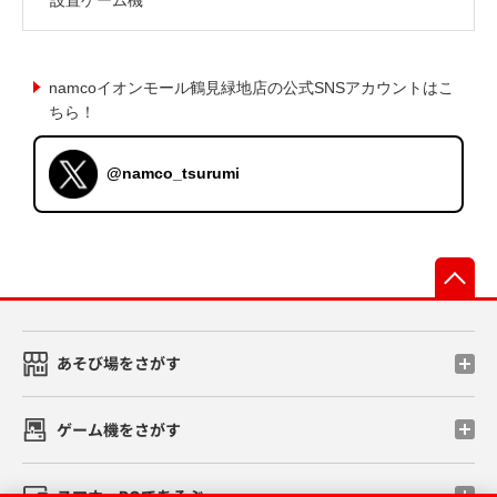
namcoイオンモール鶴見緑地店の公式SNSアカウントはこ
ちら！
@namco_tsurumi
先
あそび場をさがす
ゲーム機をさがす
スマホ・PCであそぶ