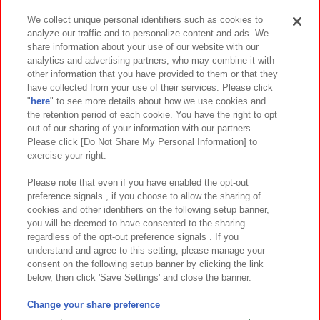
We collect unique personal identifiers such as cookies to
analyze our traffic and to personalize content and ads. We
イベント・キャンペーン
share information about your use of our website with our
analytics and advertising partners, who may combine it with
other information that you have provided to them or that they
have collected from your use of their services. Please click
"
here
" to see more details about how we use cookies and
関連会社
サステナビリティ
サイトポリシー
the retention period of each cookie. You have the right to opt
out of our sharing of your information with our partners.
プライバシーポリシー
ウェブアクセシビリティ方針と検証結果
Please click [Do Not Share My Personal Information] to
exercise your right.
お取引先さまとともに
食品のご提供について
カスタマーハラスメント対応方針
よくあるご質問・お問い合わせ
Please note that even if you have enabled the opt-out
preference signals , if you choose to allow the sharing of
cookies and other identifiers on the following setup banner,
you will be deemed to have consented to the sharing
regardless of the opt-out preference signals . If you
understand and agree to this setting, please manage your
consent on the following setup banner by clicking the link
below, then click 'Save Settings' and close the banner.
©Bandai Namco Amusement Inc.
©Bandai Namco Amusement Lab Inc.
Change your share preference
©Bandai Namco Experience Inc.