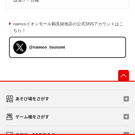
namcoイオンモール鶴見緑地店の公式SNSアカウントはこ
ちら！
@namco_tsurumi
先
あそび場をさがす
ゲーム機をさがす
スマホ・PCであそぶ