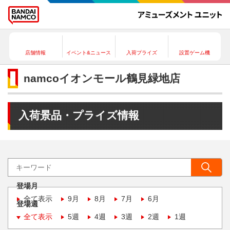
店舗情報
イベント&ニュース
入荷プライズ
設置ゲーム機
namcoイオンモール鶴見緑地店
入荷景品・プライズ情報
登場月
全て表示
9月
8月
7月
6月
登場週
全て表示
5週
4週
3週
2週
1週