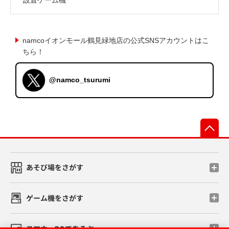
namcoイオンモール鶴見緑地店の公式SNSアカウントはこ
ちら！
@namco_tsurumi
先
あそび場をさがす
ゲーム機をさがす
スマホ・PCであそぶ