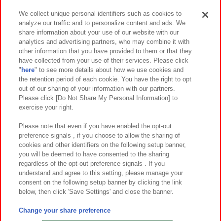
We collect unique personal identifiers such as cookies to
analyze our traffic and to personalize content and ads. We
イベント・キャンペーン
share information about your use of our website with our
analytics and advertising partners, who may combine it with
other information that you have provided to them or that they
have collected from your use of their services. Please click
"
here
" to see more details about how we use cookies and
関連会社
サステナビリティ
サイトポリシー
the retention period of each cookie. You have the right to opt
out of our sharing of your information with our partners.
プライバシーポリシー
ウェブアクセシビリティ方針と検証結果
Please click [Do Not Share My Personal Information] to
exercise your right.
お取引先さまとともに
食品のご提供について
カスタマーハラスメント対応方針
よくあるご質問・お問い合わせ
Please note that even if you have enabled the opt-out
preference signals , if you choose to allow the sharing of
cookies and other identifiers on the following setup banner,
you will be deemed to have consented to the sharing
regardless of the opt-out preference signals . If you
understand and agree to this setting, please manage your
consent on the following setup banner by clicking the link
below, then click 'Save Settings' and close the banner.
©Bandai Namco Amusement Inc.
©Bandai Namco Amusement Lab Inc.
Change your share preference
©Bandai Namco Experience Inc.