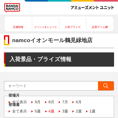
店舗情報
イベント&ニュース
入荷プライズ
設置ゲーム機
namcoイオンモール鶴見緑地店
入荷景品・プライズ情報
登場月
全て表示
9月
8月
7月
6月
登場週
全て表示
5週
4週
3週
2週
1週