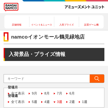
店舗情報
イベント&ニュース
入荷プライズ
設置ゲーム機
namcoイオンモール鶴見緑地店
入荷景品・プライズ情報
登場月
全て表示
9月
8月
7月
6月
登場週
全て表示
5週
4週
3週
2週
1週