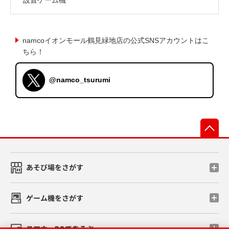
namcoイオンモール鶴見緑地店の公式SNSアカウントはこ
ちら！
@namco_tsurumi
先
あそび場をさがす
ゲーム機をさがす
スマホ・PCであそぶ