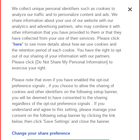
We collect unique personal identifiers such as cookies to
analyze our traffic and to personalize content and ads. We
イベント・キャンペーン
share information about your use of our website with our
analytics and advertising partners, who may combine it with
other information that you have provided to them or that they
have collected from your use of their services. Please click
"
here
" to see more details about how we use cookies and
関連会社
サステナビリティ
サイトポリシー
the retention period of each cookie. You have the right to opt
out of our sharing of your information with our partners.
プライバシーポリシー
ウェブアクセシビリティ方針と検証結果
Please click [Do Not Share My Personal Information] to
exercise your right.
お取引先さまとともに
食品のご提供について
カスタマーハラスメント対応方針
よくあるご質問・お問い合わせ
Please note that even if you have enabled the opt-out
preference signals , if you choose to allow the sharing of
cookies and other identifiers on the following setup banner,
you will be deemed to have consented to the sharing
regardless of the opt-out preference signals . If you
understand and agree to this setting, please manage your
consent on the following setup banner by clicking the link
below, then click 'Save Settings' and close the banner.
©Bandai Namco Amusement Inc.
©Bandai Namco Amusement Lab Inc.
Change your share preference
©Bandai Namco Experience Inc.