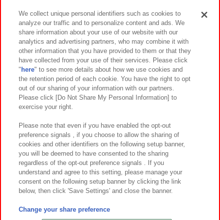
We collect unique personal identifiers such as cookies to
analyze our traffic and to personalize content and ads. We
イベント・キャンペーン
share information about your use of our website with our
analytics and advertising partners, who may combine it with
other information that you have provided to them or that they
have collected from your use of their services. Please click
"
here
" to see more details about how we use cookies and
関連会社
サステナビリティ
サイトポリシー
the retention period of each cookie. You have the right to opt
out of our sharing of your information with our partners.
プライバシーポリシー
ウェブアクセシビリティ方針と検証結果
Please click [Do Not Share My Personal Information] to
exercise your right.
お取引先さまとともに
食品のご提供について
カスタマーハラスメント対応方針
よくあるご質問・お問い合わせ
Please note that even if you have enabled the opt-out
preference signals , if you choose to allow the sharing of
cookies and other identifiers on the following setup banner,
you will be deemed to have consented to the sharing
regardless of the opt-out preference signals . If you
understand and agree to this setting, please manage your
consent on the following setup banner by clicking the link
below, then click 'Save Settings' and close the banner.
©Bandai Namco Amusement Inc.
©Bandai Namco Amusement Lab Inc.
Change your share preference
©Bandai Namco Experience Inc.