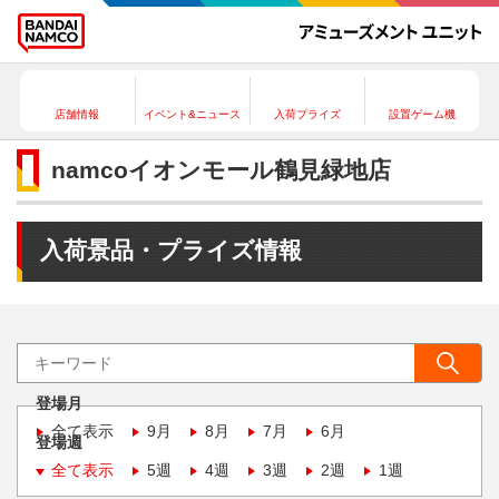
店舗情報
イベント&ニュース
入荷プライズ
設置ゲーム機
namcoイオンモール鶴見緑地店
入荷景品・プライズ情報
登場月
全て表示
9月
8月
7月
6月
登場週
全て表示
5週
4週
3週
2週
1週