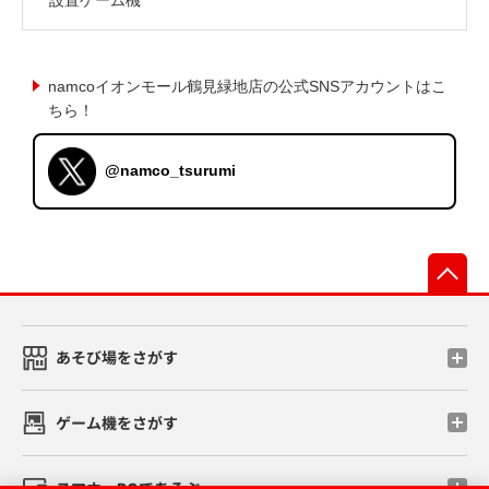
namcoイオンモール鶴見緑地店の公式SNSアカウントはこ
ちら！
@namco_tsurumi
先
あそび場をさがす
ゲーム機をさがす
スマホ・PCであそぶ