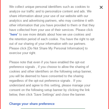
We collect unique personal identifiers such as cookies to
analyze our traffic and to personalize content and ads. We
イベント・キャンペーン
share information about your use of our website with our
analytics and advertising partners, who may combine it with
other information that you have provided to them or that they
have collected from your use of their services. Please click
"
here
" to see more details about how we use cookies and
関連会社
サステナビリティ
サイトポリシー
the retention period of each cookie. You have the right to opt
out of our sharing of your information with our partners.
プライバシーポリシー
ウェブアクセシビリティ方針と検証結果
Please click [Do Not Share My Personal Information] to
exercise your right.
お取引先さまとともに
食品のご提供について
カスタマーハラスメント対応方針
よくあるご質問・お問い合わせ
Please note that even if you have enabled the opt-out
preference signals , if you choose to allow the sharing of
cookies and other identifiers on the following setup banner,
you will be deemed to have consented to the sharing
regardless of the opt-out preference signals . If you
understand and agree to this setting, please manage your
consent on the following setup banner by clicking the link
below, then click 'Save Settings' and close the banner.
©Bandai Namco Amusement Inc.
©Bandai Namco Amusement Lab Inc.
Change your share preference
©Bandai Namco Experience Inc.