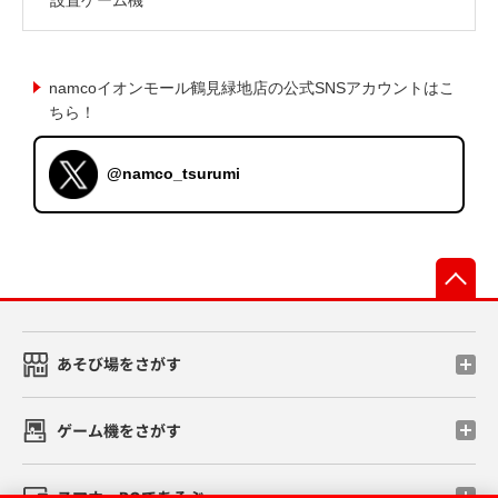
namcoイオンモール鶴見緑地店の公式SNSアカウントはこ
ちら！
@namco_tsurumi
先
あそび場をさがす
ゲーム機をさがす
スマホ・PCであそぶ