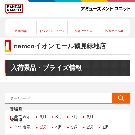
店舗情報
イベント&ニュース
入荷プライズ
設置ゲーム機
namcoイオンモール鶴見緑地店
入荷景品・プライズ情報
登場月
全て表示
9月
8月
7月
6月
登場週
全て表示
5週
4週
3週
2週
1週