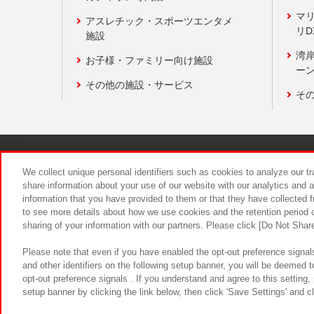
マ
アスレチック・スポーツエンタメ
リD
施設
湾
お子様・ファミリー向け施設
ーン
その他の施設・サービス
そ
関連会社
サステナビリティ
We collect unique personal identifiers such as cookies to analyze our t
share information about your use of our website with our analytics and 
information that you have provided to them or that they have collected f
食品のご提
to see more details about how we use cookies and the retention period o
sharing of your information with our partners. Please click [Do Not Shar
Please note that even if you have enabled the opt-out preference signals
and other identifiers on the following setup banner, you will be deemed 
opt-out preference signals . If you understand and agree to this setting
setup banner by clicking the link below, then click 'Save Settings' and c
©Bandai Namco Amusement Inc.
©Ba