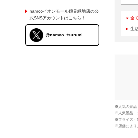
namcoイオンモール鶴見緑地店の公
式SNSアカウントはこちら！
全
生
@namco_tsurumi