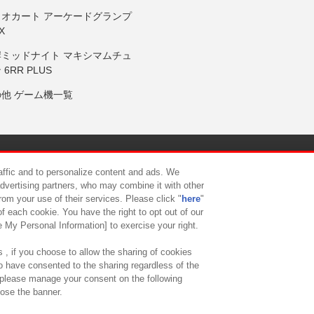
リオカート アーケードグランプ
X
岸ミッドナイト マキシマムチュ
 6RR PLUS
の他 ゲーム機一覧
サイトポリシー
プライバシーポリシー
ウェブアクセシビリティ方
raffic and to personalize content and ads. We
advertising partners, who may combine it with other
rom your use of their services. Please click "
here
"
供について
カスタマーハラスメント対応方針
よくあるご質問・
f each cookie. You have the right to opt out of our
e My Personal Information] to exercise your right.
 , if you choose to allow the sharing of cookies
to have consented to the sharing regardless of the
, please manage your consent on the following
lose the banner.
ndai Namco Amusement Lab Inc.
©Bandai Namco Experience Inc.
©HANAY