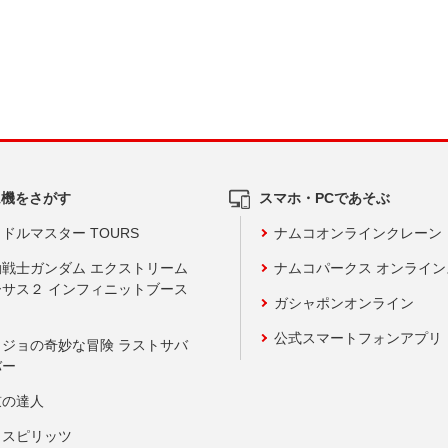
ム機をさがす
スマホ・PCであそぶ
ドルマスター TOURS
ナムコオンラインクレーン
動戦士ガンダム エクストリーム
ナムコパークス オンライ
ーサス２ インフィニットブース
ガシャポンオンライン
公式スマートフォンアプリ
ョジョの奇妙な冒険 ラストサバ
バー
鼓の達人
りスピリッツ