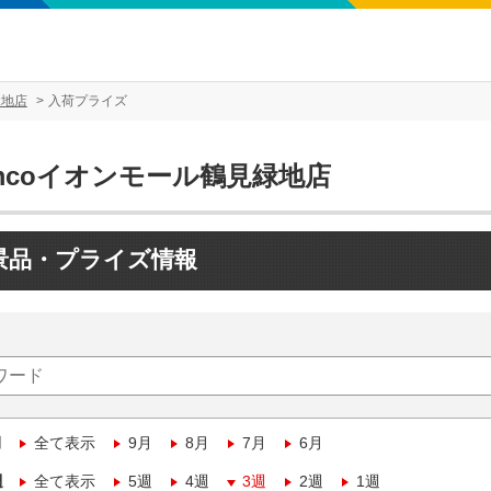
緑地店
入荷プライズ
mcoイオンモール鶴見緑地店
景品・プライズ情報
月
全て表示
9月
8月
7月
6月
週
全て表示
5週
4週
3週
2週
1週