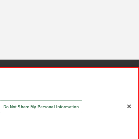
針と検証結果
お取引先さまとともに
お問い合わせ
Do Not Share My Personal Information
ASHIKI Co., Ltd. All Rights Reserved.