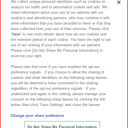
We collect unique personal identifiers such as cookies to
analyze our traffic and to personalize content and ads. We
イベント・キャンペーン
share information about your use of our website with our
analytics and advertising partners, who may combine it with
other information that you have provided to them or that they
have collected from your use of their services. Please click
"
here
" to see more details about how we use cookies and
関連会社
サステナビリティ
サイトポリシー
the retention period of each cookie. You have the right to opt
out of our sharing of your information with our partners.
プライバシーポリシー
ウェブアクセシビリティ方針と検証結果
Please click [Do Not Share My Personal Information] to
exercise your right.
お取引先さまとともに
食品のご提供について
カスタマーハラスメント対応方針
よくあるご質問・お問い合わせ
Please note that even if you have enabled the opt-out
preference signals , if you choose to allow the sharing of
cookies and other identifiers on the following setup banner,
you will be deemed to have consented to the sharing
regardless of the opt-out preference signals . If you
understand and agree to this setting, please manage your
consent on the following setup banner by clicking the link
below, then click 'Save Settings' and close the banner.
©Bandai Namco Amusement Inc.
©Bandai Namco Amusement Lab Inc.
Change your share preference
©Bandai Namco Experience Inc.
©HANAYASHIKI Co., Ltd. All Rights Reserved.
Do Not Share My Personal Information