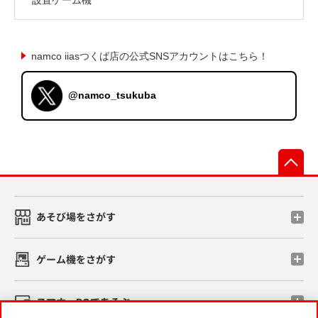
namco iiasつくば店の公式SNSアカウントはこちら！
@namco_tsukuba
先
あそび場をさがす
ゲーム機をさがす
スマホ・PCであそぶ