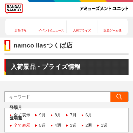
店舗情報
イベント&ニュース
入荷プライズ
設置ゲーム機
namco iiasつくば店
入荷景品・プライズ情報
登場月
全て表示
9月
8月
7月
6月
登場週
全て表示
5週
4週
3週
2週
1週