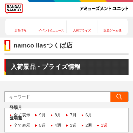
店舗情報
イベント&ニュース
入荷プライズ
設置ゲーム機
namco iiasつくば店
入荷景品・プライズ情報
登場月
全て表示
9月
8月
7月
6月
登場週
全て表示
5週
4週
3週
2週
1週