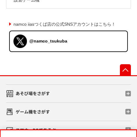
namco iiasつくば店の公式SNSアカウントはこちら！
@namco_tsukuba
先
あそび場をさがす
ゲーム機をさがす
スマホ・PCであそぶ