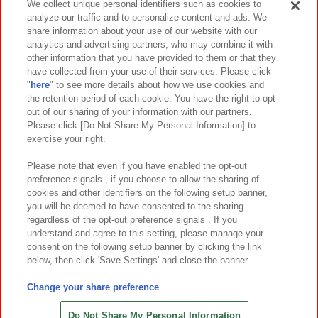
We collect unique personal identifiers such as cookies to
analyze our traffic and to personalize content and ads. We
イベント・キャンペーン
share information about your use of our website with our
analytics and advertising partners, who may combine it with
other information that you have provided to them or that they
have collected from your use of their services. Please click
"
here
" to see more details about how we use cookies and
関連会社
サステナビリティ
サイトポリシー
the retention period of each cookie. You have the right to opt
out of our sharing of your information with our partners.
プライバシーポリシー
ウェブアクセシビリティ方針と検証結果
Please click [Do Not Share My Personal Information] to
exercise your right.
お取引先さまとともに
食品のご提供について
カスタマーハラスメント対応方針
よくあるご質問・お問い合わせ
Please note that even if you have enabled the opt-out
preference signals , if you choose to allow the sharing of
cookies and other identifiers on the following setup banner,
you will be deemed to have consented to the sharing
regardless of the opt-out preference signals . If you
understand and agree to this setting, please manage your
consent on the following setup banner by clicking the link
below, then click 'Save Settings' and close the banner.
©Bandai Namco Amusement Inc.
©Bandai Namco Amusement Lab Inc.
Change your share preference
©Bandai Namco Experience Inc.
©HANAYASHIKI Co., Ltd. All Rights Reserved.
Do Not Share My Personal Information