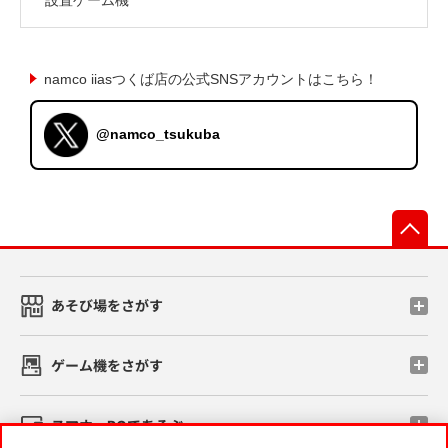
namco iiasつくば店の公式SNSアカウントはこちら！
@namco_tsukuba
先
あそび場をさがす
ゲーム機をさがす
スマホ・PCであそぶ