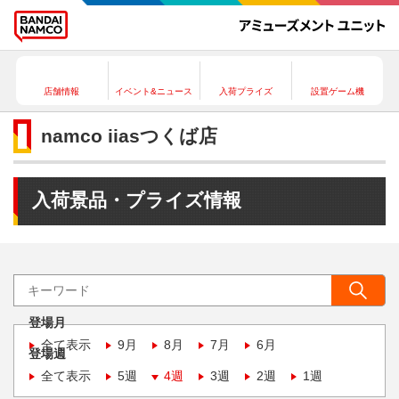
店舗情報
イベント&ニュース
入荷プライズ
設置ゲーム機
namco iiasつくば店
入荷景品・プライズ情報
登場月
全て表示
9月
8月
7月
6月
登場週
全て表示
5週
4週
3週
2週
1週