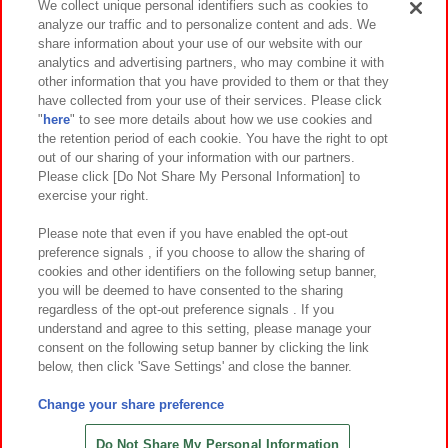
We collect unique personal identifiers such as cookies to
analyze our traffic and to personalize content and ads. We
イベント・キャンペーン
share information about your use of our website with our
analytics and advertising partners, who may combine it with
other information that you have provided to them or that they
have collected from your use of their services. Please click
"
here
" to see more details about how we use cookies and
関連会社
サステナビリティ
サイトポリシー
the retention period of each cookie. You have the right to opt
out of our sharing of your information with our partners.
プライバシーポリシー
ウェブアクセシビリティ方針と検証結果
Please click [Do Not Share My Personal Information] to
exercise your right.
お取引先さまとともに
食品のご提供について
カスタマーハラスメント対応方針
よくあるご質問・お問い合わせ
Please note that even if you have enabled the opt-out
preference signals , if you choose to allow the sharing of
cookies and other identifiers on the following setup banner,
you will be deemed to have consented to the sharing
regardless of the opt-out preference signals . If you
understand and agree to this setting, please manage your
consent on the following setup banner by clicking the link
below, then click 'Save Settings' and close the banner.
©Bandai Namco Amusement Inc.
©Bandai Namco Amusement Lab Inc.
Change your share preference
©Bandai Namco Experience Inc.
©HANAYASHIKI Co., Ltd. All Rights Reserved.
Do Not Share My Personal Information