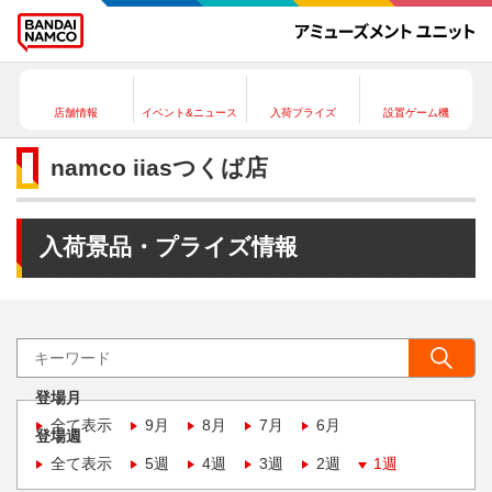
店舗情報
イベント&ニュース
入荷プライズ
設置ゲーム機
namco iiasつくば店
入荷景品・プライズ情報
登場月
全て表示
9月
8月
7月
6月
登場週
全て表示
5週
4週
3週
2週
1週