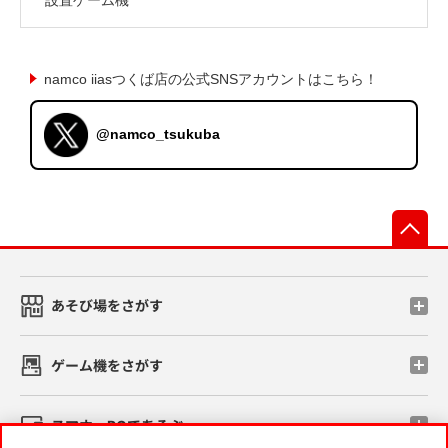
namco iiasつくば店の公式SNSアカウントはこちら！
@namco_tsukuba
先
あそび場をさがす
ゲーム機をさがす
スマホ・PCであそぶ