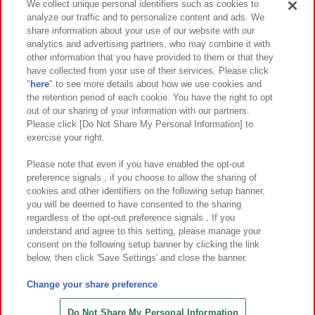
We collect unique personal identifiers such as cookies to
analyze our traffic and to personalize content and ads. We
イベント・キャンペーン
share information about your use of our website with our
analytics and advertising partners, who may combine it with
other information that you have provided to them or that they
have collected from your use of their services. Please click
"
here
" to see more details about how we use cookies and
関連会社
サステナビリティ
サイトポリシー
the retention period of each cookie. You have the right to opt
out of our sharing of your information with our partners.
プライバシーポリシー
ウェブアクセシビリティ方針と検証結果
Please click [Do Not Share My Personal Information] to
exercise your right.
お取引先さまとともに
食品のご提供について
カスタマーハラスメント対応方針
よくあるご質問・お問い合わせ
Please note that even if you have enabled the opt-out
preference signals , if you choose to allow the sharing of
cookies and other identifiers on the following setup banner,
you will be deemed to have consented to the sharing
regardless of the opt-out preference signals . If you
understand and agree to this setting, please manage your
consent on the following setup banner by clicking the link
below, then click 'Save Settings' and close the banner.
©Bandai Namco Amusement Inc.
©Bandai Namco Amusement Lab Inc.
Change your share preference
©Bandai Namco Experience Inc.
©HANAYASHIKI Co., Ltd. All Rights Reserved.
Do Not Share My Personal Information