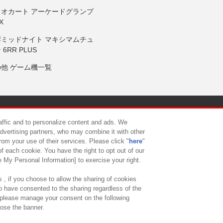
リオカート アーケードグランプ
X
岸ミッドナイト マキシマムチュ
 6RR PLUS
の他 ゲーム機一覧
サイトポリシー
プライバシーポリシー
ウェブアクセシビリティ方
raffic and to personalize content and ads. We
advertising partners, who may combine it with other
rom your use of their services. Please click "
here
"
供について
カスタマーハラスメント対応方針
よくあるご質問・
f each cookie. You have the right to opt out of our
e My Personal Information] to exercise your right.
 , if you choose to allow the sharing of cookies
to have consented to the sharing regardless of the
, please manage your consent on the following
lose the banner.
ndai Namco Amusement Lab Inc.
©Bandai Namco Experience Inc.
©HANAY