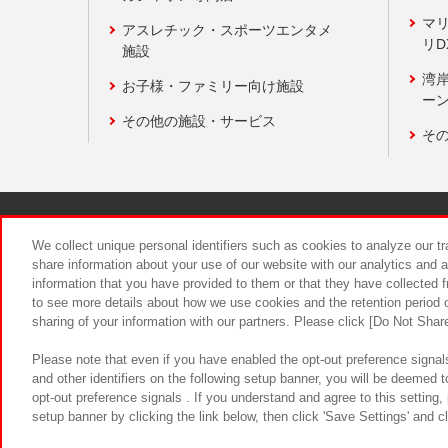
マ
アスレチック・スポーツエンタメ
リD
施設
湾
お子様・ファミリー向け施設
ーン
その他の施設・サービス
そ
関連会社
サステナビリティ
We collect unique personal identifiers such as cookies to analyze our t
share information about your use of our website with our analytics and 
information that you have provided to them or that they have collected f
食品のご提
to see more details about how we use cookies and the retention period o
sharing of your information with our partners. Please click [Do Not Shar
Please note that even if you have enabled the opt-out preference signals
and other identifiers on the following setup banner, you will be deemed 
opt-out preference signals . If you understand and agree to this setting
setup banner by clicking the link below, then click 'Save Settings' and c
©Bandai Namco Amusement Inc.
©Ba