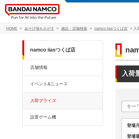
HOME
あそび場をさがす
施設・店舗検索
namco iiasつくば店
入
na
namco iiasつくば店
店舗情報
入荷
イベント&ニュース
入荷プライズ
設置ゲーム機
登場
登場