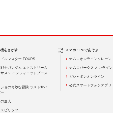
ム機をさがす
スマホ・PCであそぶ
ドルマスター TOURS
ナムコオンラインクレーン
動戦士ガンダム エクストリーム
ナムコパークス オンライ
ーサス２ インフィニットブース
ガシャポンオンライン
公式スマートフォンアプリ
ョジョの奇妙な冒険 ラストサバ
バー
鼓の達人
りスピリッツ