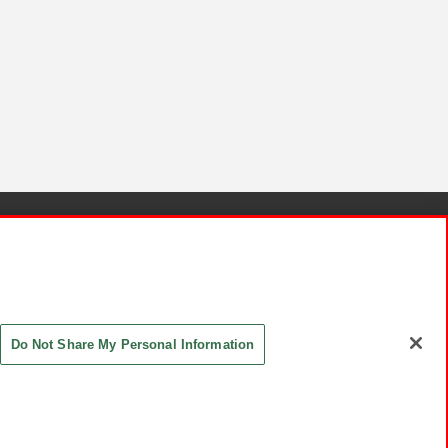
針と検証結果
お取引先さまとともに
お問い合わせ
Do Not Share My Personal Information
ASHIKI Co., Ltd. All Rights Reserved.