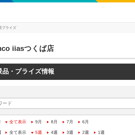
荷プライズ
mco iiasつくば店
景品・プライズ情報
月
全て表示
9月
8月
7月
6月
週
全て表示
5週
4週
3週
2週
1週