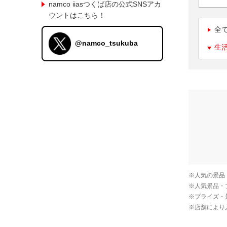
namco iiasつくば店の公式SNSアカ
ウントはこちら！
全
@namco_tsukuba
生