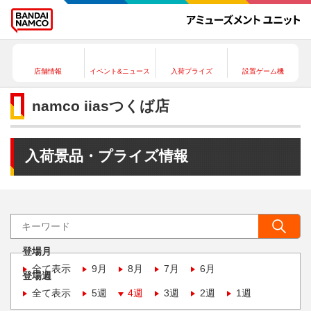
店舗情報
イベント&ニュース
入荷プライズ
設置ゲーム機
namco iiasつくば店
入荷景品・プライズ情報
登場月
全て表示
9月
8月
7月
6月
登場週
全て表示
5週
4週
3週
2週
1週