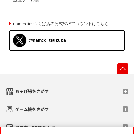
namco iiasつくば店の公式SNSアカウントはこちら！
@namco_tsukuba
先
あそび場をさがす
ゲーム機をさがす
スマホ・PCであそぶ