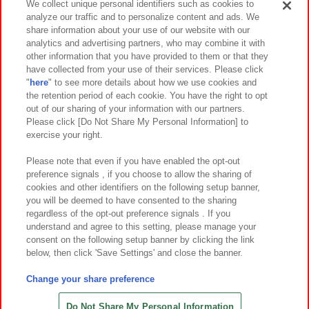
We collect unique personal identifiers such as cookies to
analyze our traffic and to personalize content and ads. We
イベント・キャンペーン
share information about your use of our website with our
analytics and advertising partners, who may combine it with
other information that you have provided to them or that they
have collected from your use of their services. Please click
"
here
" to see more details about how we use cookies and
関連会社
サステナビリティ
サイトポリシー
the retention period of each cookie. You have the right to opt
out of our sharing of your information with our partners.
プライバシーポリシー
ウェブアクセシビリティ方針と検証結果
Please click [Do Not Share My Personal Information] to
exercise your right.
お取引先さまとともに
食品のご提供について
カスタマーハラスメント対応方針
よくあるご質問・お問い合わせ
Please note that even if you have enabled the opt-out
preference signals , if you choose to allow the sharing of
cookies and other identifiers on the following setup banner,
you will be deemed to have consented to the sharing
regardless of the opt-out preference signals . If you
understand and agree to this setting, please manage your
consent on the following setup banner by clicking the link
below, then click 'Save Settings' and close the banner.
©Bandai Namco Amusement Inc.
©Bandai Namco Amusement Lab Inc.
Change your share preference
©Bandai Namco Experience Inc.
©HANAYASHIKI Co., Ltd. All Rights Reserved.
Do Not Share My Personal Information