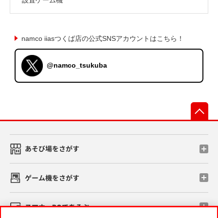
namco iiasつくば店の公式SNSアカウントはこちら！
@namco_tsukuba
先
あそび場をさがす
ゲーム機をさがす
スマホ・PCであそぶ