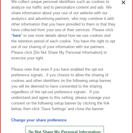
We collect unique personal identifiers such as cookies to
analyze our traffic and to personalize content and ads. We
イベント・キャンペーン
share information about your use of our website with our
analytics and advertising partners, who may combine it with
other information that you have provided to them or that they
have collected from your use of their services. Please click
"
here
" to see more details about how we use cookies and
関連会社
サステナビリティ
サイトポリシー
the retention period of each cookie. You have the right to opt
out of our sharing of your information with our partners.
プライバシーポリシー
ウェブアクセシビリティ方針と検証結果
Please click [Do Not Share My Personal Information] to
exercise your right.
お取引先さまとともに
食品のご提供について
カスタマーハラスメント対応方針
よくあるご質問・お問い合わせ
Please note that even if you have enabled the opt-out
preference signals , if you choose to allow the sharing of
cookies and other identifiers on the following setup banner,
you will be deemed to have consented to the sharing
regardless of the opt-out preference signals . If you
understand and agree to this setting, please manage your
consent on the following setup banner by clicking the link
below, then click 'Save Settings' and close the banner.
©Bandai Namco Amusement Inc.
©Bandai Namco Amusement Lab Inc.
Change your share preference
©Bandai Namco Experience Inc.
©HANAYASHIKI Co., Ltd. All Rights Reserved.
Do Not Share My Personal Information