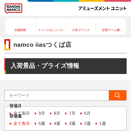
店舗情報
イベント&ニュース
入荷プライズ
設置ゲーム機
namco iiasつくば店
入荷景品・プライズ情報
登場月
全て表示
9月
8月
7月
6月
登場週
全て表示
5週
4週
3週
2週
1週