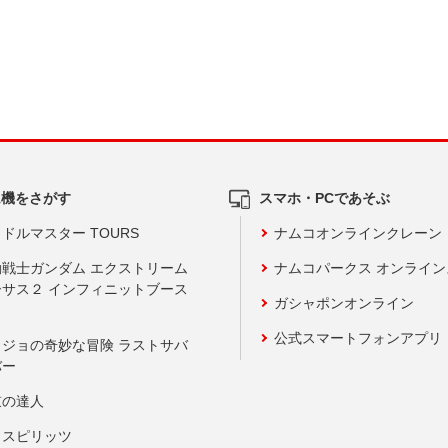
ム機をさがす
スマホ・PCであそぶ
ドルマスター TOURS
ナムコオンラインクレーン
動戦士ガンダム エクストリーム
ナムコパークス オンライ
ーサス２ インフィニットブース
ガシャポンオンライン
公式スマートフォンアプリ
ョジョの奇妙な冒険 ラストサバ
バー
鼓の達人
りスピリッツ