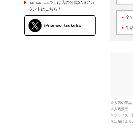
namco iiasつくば店の公式SNSアカ
ウントはこちら！
全
@namco_tsukuba
生