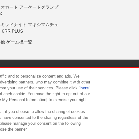
リオカート アーケードグランプ
X
岸ミッドナイト マキシマムチュ
 6RR PLUS
の他 ゲーム機一覧
サイトポリシー
プライバシーポリシー
ウェブアクセシビリティ方
raffic and to personalize content and ads. We
advertising partners, who may combine it with other
rom your use of their services. Please click "
here
"
供について
カスタマーハラスメント対応方針
よくあるご質問・
f each cookie. You have the right to opt out of our
e My Personal Information] to exercise your right.
 , if you choose to allow the sharing of cookies
to have consented to the sharing regardless of the
, please manage your consent on the following
lose the banner.
ndai Namco Amusement Lab Inc.
©Bandai Namco Experience Inc.
©HANAY