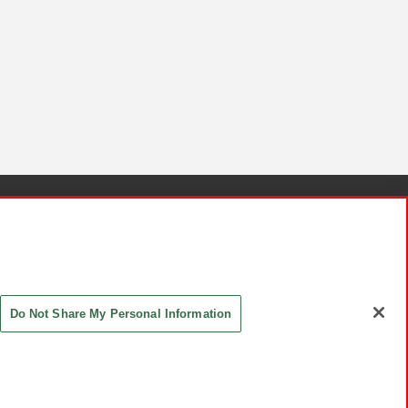
針と検証結果
お取引先さまとともに
お問い合わせ
Do Not Share My Personal Information
ASHIKI Co., Ltd. All Rights Reserved.