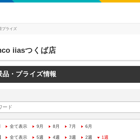
荷プライズ
mco iiasつくば店
景品・プライズ情報
月
全て表示
9月
8月
7月
6月
週
全て表示
5週
4週
3週
2週
1週