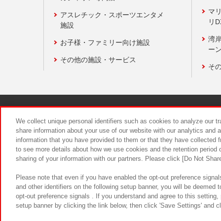
マ
アスレチック・スポーツエンタメ
リD
施設
湾
お子様・ファミリー向け施設
ーン
その他の施設・サービス
そ
関連会社
サステナビリティ
We collect unique personal identifiers such as cookies to analyze our t
share information about your use of our website with our analytics and 
information that you have provided to them or that they have collected f
食品のご提
to see more details about how we use cookies and the retention period o
sharing of your information with our partners. Please click [Do Not Shar
Please note that even if you have enabled the opt-out preference signals
and other identifiers on the following setup banner, you will be deemed 
opt-out preference signals . If you understand and agree to this setting
setup banner by clicking the link below, then click 'Save Settings' and c
©Bandai Namco Amusement Inc.
©Ba