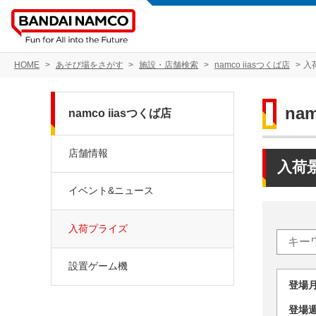
HOME
あそび場をさがす
施設・店舗検索
namco iiasつくば店
入
na
namco iiasつくば店
店舗情報
入荷
イベント&ニュース
入荷プライズ
設置ゲーム機
登場
登場