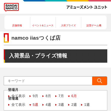
店舗情報
イベント&ニュース
入荷プライズ
設置ゲーム機
namco iiasつくば店
入荷景品・プライズ情報
登場月
全て表示
9月
8月
7月
6月
登場週
全て表示
5週
4週
3週
2週
1週