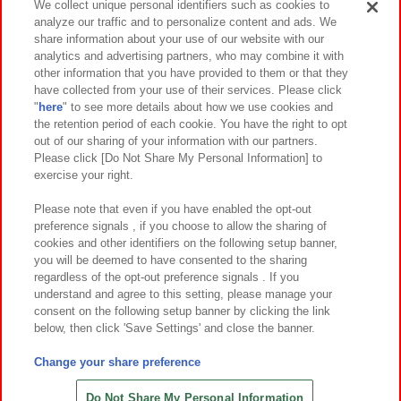
We collect unique personal identifiers such as cookies to
analyze our traffic and to personalize content and ads. We
イベント・キャンペーン
share information about your use of our website with our
analytics and advertising partners, who may combine it with
other information that you have provided to them or that they
have collected from your use of their services. Please click
"
here
" to see more details about how we use cookies and
関連会社
サステナビリティ
サイトポリシー
the retention period of each cookie. You have the right to opt
out of our sharing of your information with our partners.
プライバシーポリシー
ウェブアクセシビリティ方針と検証結果
Please click [Do Not Share My Personal Information] to
exercise your right.
お取引先さまとともに
食品のご提供について
カスタマーハラスメント対応方針
よくあるご質問・お問い合わせ
Please note that even if you have enabled the opt-out
preference signals , if you choose to allow the sharing of
cookies and other identifiers on the following setup banner,
you will be deemed to have consented to the sharing
regardless of the opt-out preference signals . If you
understand and agree to this setting, please manage your
consent on the following setup banner by clicking the link
below, then click 'Save Settings' and close the banner.
©Bandai Namco Amusement Inc.
©Bandai Namco Amusement Lab Inc.
Change your share preference
©Bandai Namco Experience Inc.
©HANAYASHIKI Co., Ltd. All Rights Reserved.
Do Not Share My Personal Information