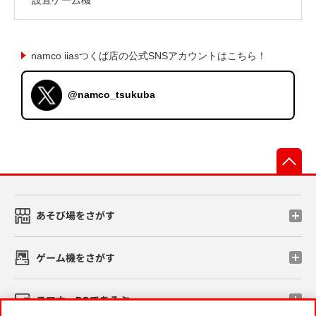
namco iiasつくば店の公式SNSアカウントはこちら！
@namco_tsukuba
先
あそび場をさがす
ゲーム機をさがす
スマホ・PCであそぶ