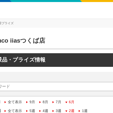
荷プライズ
mco iiasつくば店
景品・プライズ情報
月
全て表示
9月
8月
7月
6月
週
全て表示
5週
4週
3週
2週
1週