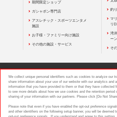
太
期間限定ショップ
釣
ガシャポン専門店
マ
アスレチック・スポーツエンタメ
リD
施設
湾
お子様・ファミリー向け施設
ーン
その他の施設・サービス
そ
関連会社
サステナビリティ
We collect unique personal identifiers such as cookies to analyze our t
share information about your use of our website with our analytics and 
information that you have provided to them or that they have collected f
食品のご提
to see more details about how we use cookies and the retention period o
sharing of your information with our partners. Please click [Do Not Shar
Please note that even if you have enabled the opt-out preference signals
and other identifiers on the following setup banner, you will be deemed 
opt-out preference signals . If you understand and agree to this setting