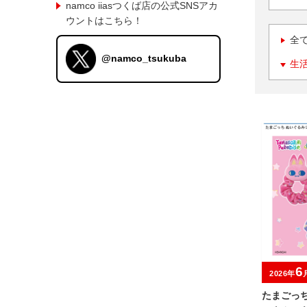
namco iiasつくば店の公式SNSアカ
ウントはこちら！
全
@namco_tsukuba
生
6
2026年
たまごっ