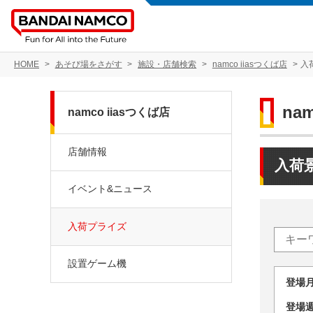
HOME
あそび場をさがす
施設・店舗検索
namco iiasつくば店
入
na
namco iiasつくば店
店舗情報
入荷
イベント&ニュース
入荷プライズ
設置ゲーム機
登場
登場