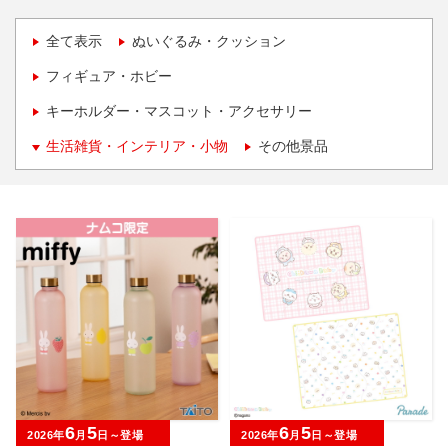
全て表示
ぬいぐるみ・クッション
フィギュア・ホビー
キーホルダー・マスコット・アクセサリー
生活雑貨・インテリア・小物
その他景品
6
5
6
5
2026年
月
日～登場
2026年
月
日～登場