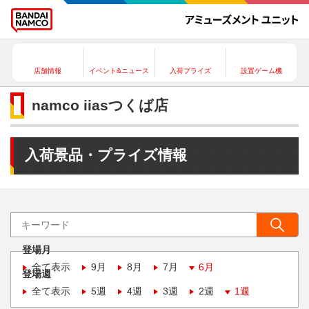
店舗情報
イベント&ニュース
入荷プライズ
設置ゲーム機
namco iiasつくば店
入荷景品・プライズ情報
登場月
全て表示
9月
8月
7月
6月
登場週
全て表示
5週
4週
3週
2週
1週