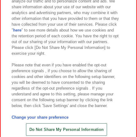
analyze our traffic and to personalize content and ads. We
イベント・キャンペーン
share information about your use of our website with our
analytics and advertising partners, who may combine it with
other information that you have provided to them or that they
have collected from your use of their services. Please click
"
here
" to see more details about how we use cookies and
関連会社
サステナビリティ
サイトポリシー
the retention period of each cookie. You have the right to opt
out of our sharing of your information with our partners.
プライバシーポリシー
ウェブアクセシビリティ方針と検証結果
Please click [Do Not Share My Personal Information] to
exercise your right.
お取引先さまとともに
食品のご提供について
カスタマーハラスメント対応方針
よくあるご質問・お問い合わせ
Please note that even if you have enabled the opt-out
preference signals , if you choose to allow the sharing of
cookies and other identifiers on the following setup banner,
you will be deemed to have consented to the sharing
regardless of the opt-out preference signals . If you
understand and agree to this setting, please manage your
consent on the following setup banner by clicking the link
below, then click 'Save Settings' and close the banner.
©Bandai Namco Amusement Inc.
©Bandai Namco Amusement Lab Inc.
Change your share preference
©Bandai Namco Experience Inc.
©HANAYASHIKI Co., Ltd. All Rights Reserved.
Do Not Share My Personal Information