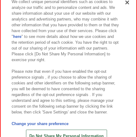
We collect unique personal identifiers such as cookies to
analyze our traffic and to personalize content and ads. We
イベント・キャンペーン
share information about your use of our website with our
analytics and advertising partners, who may combine it with
other information that you have provided to them or that they
have collected from your use of their services. Please click
"
here
" to see more details about how we use cookies and
関連会社
サステナビリティ
サイトポリシー
the retention period of each cookie. You have the right to opt
out of our sharing of your information with our partners.
プライバシーポリシー
ウェブアクセシビリティ方針と検証結果
Please click [Do Not Share My Personal Information] to
exercise your right.
お取引先さまとともに
食品のご提供について
カスタマーハラスメント対応方針
よくあるご質問・お問い合わせ
Please note that even if you have enabled the opt-out
preference signals , if you choose to allow the sharing of
cookies and other identifiers on the following setup banner,
you will be deemed to have consented to the sharing
regardless of the opt-out preference signals . If you
understand and agree to this setting, please manage your
consent on the following setup banner by clicking the link
below, then click 'Save Settings' and close the banner.
©Bandai Namco Amusement Inc.
©Bandai Namco Amusement Lab Inc.
Change your share preference
©Bandai Namco Experience Inc.
©HANAYASHIKI Co., Ltd. All Rights Reserved.
Do Not Share My Personal Information