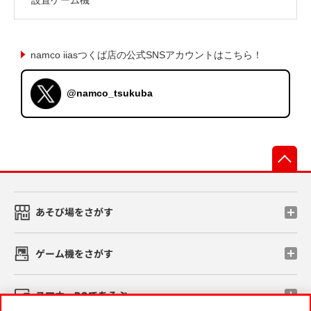
namco iiasつくば店の公式SNSアカウントはこちら！
@namco_tsukuba
先
あそび場をさがす
ゲーム機をさがす
スマホ・PCであそぶ