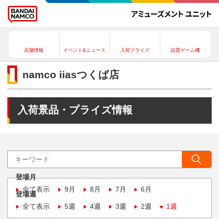
店舗情報
イベント&ニュース
入荷プライズ
設置ゲーム機
namco iiasつくば店
入荷景品・プライズ情報
登場月
全て表示
9月
8月
7月
6月
登場週
全て表示
5週
4週
3週
2週
1週