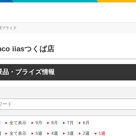
荷プライズ
mco iiasつくば店
景品・プライズ情報
月
全て表示
9月
8月
7月
6月
週
全て表示
5週
4週
3週
2週
1週