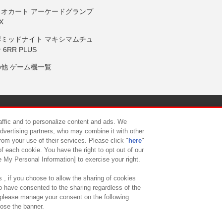
リオカート アーケードグランプ
X
岸ミッドナイト マキシマムチュ
 6RR PLUS
の他 ゲーム機一覧
サイトポリシー
プライバシーポリシー
ウェブアクセシビリティ方
raffic and to personalize content and ads. We
advertising partners, who may combine it with other
rom your use of their services. Please click "
here
"
供について
カスタマーハラスメント対応方針
よくあるご質問・
f each cookie. You have the right to opt out of our
e My Personal Information] to exercise your right.
 , if you choose to allow the sharing of cookies
to have consented to the sharing regardless of the
, please manage your consent on the following
lose the banner.
ndai Namco Amusement Lab Inc.
©Bandai Namco Experience Inc.
©HANAY