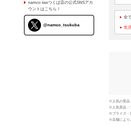
namco iiasつくば店の公式SNSアカ
ウントはこちら！
全
@namco_tsukuba
生