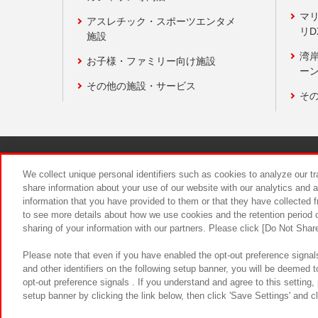
マ
アスレチック・スポーツエンタメ
リD
施設
湾
お子様・ファミリー向け施設
ーン
その他の施設・サービス
そ
関連会社
サステナビリティ
We collect unique personal identifiers such as cookies to analyze our t
share information about your use of our website with our analytics and 
information that you have provided to them or that they have collected f
食品のご提
to see more details about how we use cookies and the retention period o
sharing of your information with our partners. Please click [Do Not Shar
Please note that even if you have enabled the opt-out preference signals
and other identifiers on the following setup banner, you will be deemed 
opt-out preference signals . If you understand and agree to this setting
setup banner by clicking the link below, then click 'Save Settings' and c
©Bandai Namco Amusement Inc.
©Ba