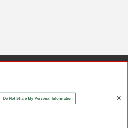
針と検証結果
お取引先さまとともに
お問い合わせ
Do Not Share My Personal Information
ASHIKI Co., Ltd. All Rights Reserved.