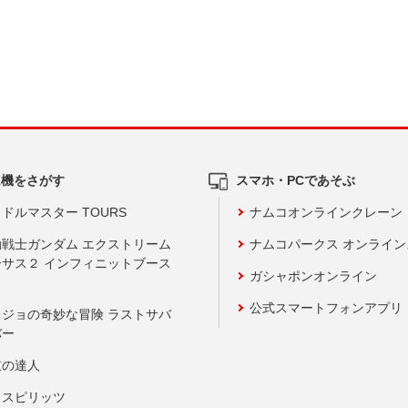
ム機をさがす
スマホ・PCであそぶ
ドルマスター TOURS
ナムコオンラインクレーン
動戦士ガンダム エクストリーム
ナムコパークス オンライ
ーサス２ インフィニットブース
ガシャポンオンライン
公式スマートフォンアプリ
ョジョの奇妙な冒険 ラストサバ
バー
鼓の達人
りスピリッツ