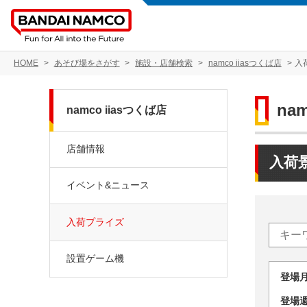
HOME
あそび場をさがす
施設・店舗検索
namco iiasつくば店
入
na
namco iiasつくば店
店舗情報
入荷
イベント&ニュース
入荷プライズ
設置ゲーム機
登場
登場