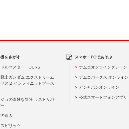
ム機をさがす
スマホ・PCであそぶ
ドルマスター TOURS
ナムコオンラインクレーン
動戦士ガンダム エクストリーム
ナムコパークス オンライ
ーサス２ インフィニットブース
ガシャポンオンライン
公式スマートフォンアプリ
ョジョの奇妙な冒険 ラストサバ
バー
鼓の達人
りスピリッツ