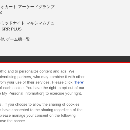
リオカート アーケードグランプ
X
岸ミッドナイト マキシマムチュ
 6RR PLUS
の他 ゲーム機一覧
サイトポリシー
プライバシーポリシー
ウェブアクセシビリティ方
raffic and to personalize content and ads. We
advertising partners, who may combine it with other
rom your use of their services. Please click "
here
"
供について
カスタマーハラスメント対応方針
よくあるご質問・
f each cookie. You have the right to opt out of our
e My Personal Information] to exercise your right.
 , if you choose to allow the sharing of cookies
to have consented to the sharing regardless of the
, please manage your consent on the following
lose the banner.
ndai Namco Amusement Lab Inc.
©Bandai Namco Experience Inc.
©HANAY