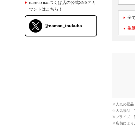
namco iiasつくば店の公式SNSアカ
ウントはこちら！
全
@namco_tsukuba
生