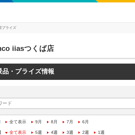
荷プライズ
mco iiasつくば店
景品・プライズ情報
月
全て表示
9月
8月
7月
6月
週
全て表示
5週
4週
3週
2週
1週