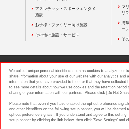
マ
アスレチック・スポーツエンタメ
リD
施設
湾
お子様・ファミリー向け施設
ーン
その他の施設・サービス
そ
関連会社
サステナビリティ
We collect unique personal identifiers such as cookies to analyze our t
share information about your use of our website with our analytics and 
information that you have provided to them or that they have collected f
食品のご提
to see more details about how we use cookies and the retention period o
sharing of your information with our partners. Please click [Do Not Shar
Please note that even if you have enabled the opt-out preference signals
and other identifiers on the following setup banner, you will be deemed 
opt-out preference signals . If you understand and agree to this setting
setup banner by clicking the link below, then click 'Save Settings' and c
©Bandai Namco Amusement Inc.
©Ba