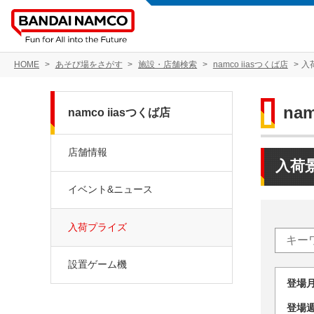
HOME
あそび場をさがす
施設・店舗検索
namco iiasつくば店
入
na
namco iiasつくば店
店舗情報
入荷
イベント&ニュース
入荷プライズ
設置ゲーム機
登場
登場