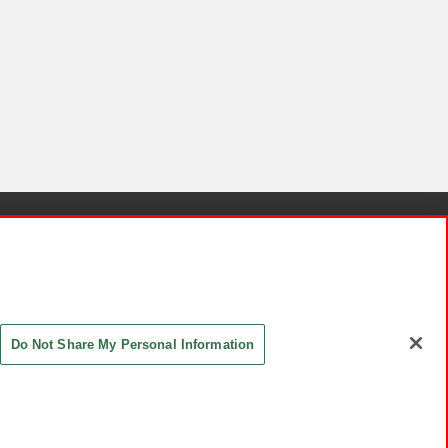
針と検証結果
お取引先さまとともに
お問い合わせ
Do Not Share My Personal Information
ASHIKI Co., Ltd. All Rights Reserved.