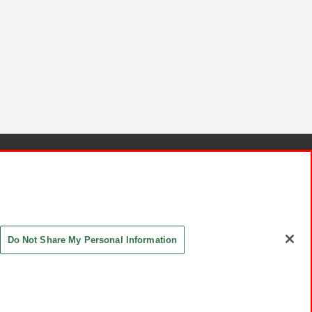
針と検証結果
お取引先さまとともに
お問い合わせ
Do Not Share My Personal Information
ASHIKI Co., Ltd. All Rights Reserved.