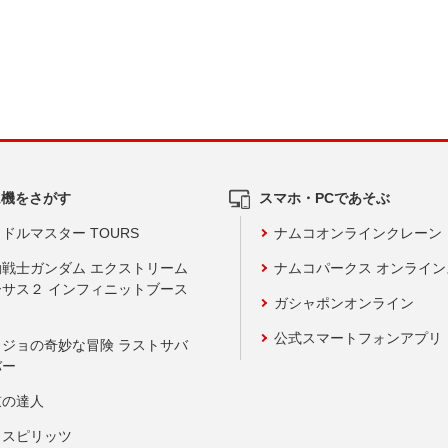
ム機をさがす
スマホ・PCであそぶ
ドルマスター TOURS
ナムコオンラインクレーン
動戦士ガンダム エクストリーム
ナムコパークス オンライ
ーサス２ インフィニットブース
ガシャポンオンライン
公式スマートフォンアプリ
ョジョの奇妙な冒険 ラストサバ
バー
鼓の達人
りスピリッツ