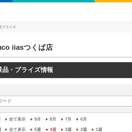
荷プライズ
mco iiasつくば店
景品・プライズ情報
月
全て表示
9月
8月
7月
6月
週
全て表示
5週
4週
3週
2週
1週