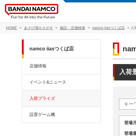
HOME
あそび場をさがす
施設・店舗検索
namco iiasつくば店
入
na
namco iiasつくば店
店舗情報
入荷
イベント&ニュース
入荷プライズ
設置ゲーム機
登場
登場