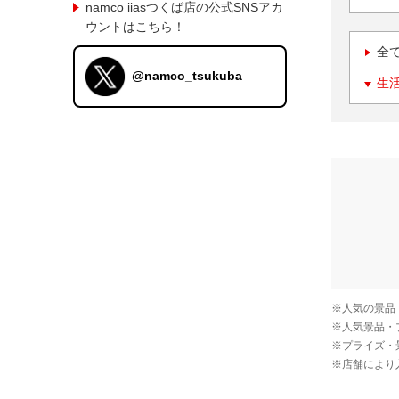
namco iiasつくば店の公式SNSアカ
ウントはこちら！
全
@namco_tsukuba
生