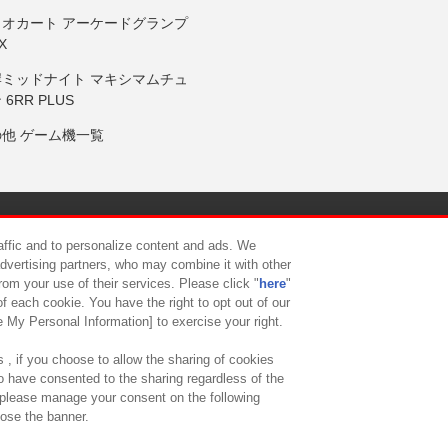
リオカート アーケードグランプ
X
岸ミッドナイト マキシマムチュ
 6RR PLUS
の他 ゲーム機一覧
サイトポリシー
プライバシーポリシー
ウェブアクセシビリティ方
raffic and to personalize content and ads. We
advertising partners, who may combine it with other
rom your use of their services. Please click "
here
"
供について
カスタマーハラスメント対応方針
よくあるご質問・
f each cookie. You have the right to opt out of our
e My Personal Information] to exercise your right.
 , if you choose to allow the sharing of cookies
to have consented to the sharing regardless of the
, please manage your consent on the following
lose the banner.
ndai Namco Amusement Lab Inc.
©Bandai Namco Experience Inc.
©HANAY