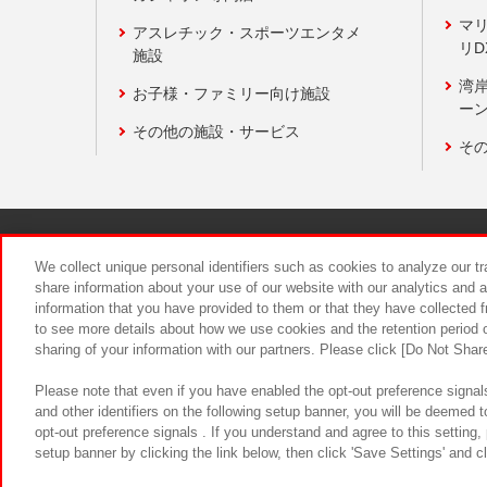
マ
アスレチック・スポーツエンタメ
リD
施設
湾
お子様・ファミリー向け施設
ーン
その他の施設・サービス
そ
関連会社
サステナビリティ
We collect unique personal identifiers such as cookies to analyze our t
share information about your use of our website with our analytics and 
information that you have provided to them or that they have collected f
食品のご提
to see more details about how we use cookies and the retention period o
sharing of your information with our partners. Please click [Do Not Shar
Please note that even if you have enabled the opt-out preference signals
and other identifiers on the following setup banner, you will be deemed 
opt-out preference signals . If you understand and agree to this setting
setup banner by clicking the link below, then click 'Save Settings' and c
©Bandai Namco Amusement Inc.
©Ba