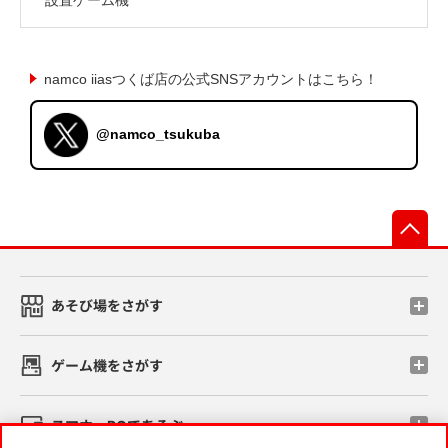
namco iiasつくば店の公式SNSアカウントはこちら！
@namco_tsukuba
先
あそび場をさがす
ゲーム機をさがす
スマホ・PCであそぶ