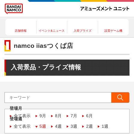
店舗情報
イベント&ニュース
入荷プライズ
設置ゲーム機
namco iiasつくば店
入荷景品・プライズ情報
登場月
全て表示
9月
8月
7月
6月
登場週
全て表示
5週
4週
3週
2週
1週