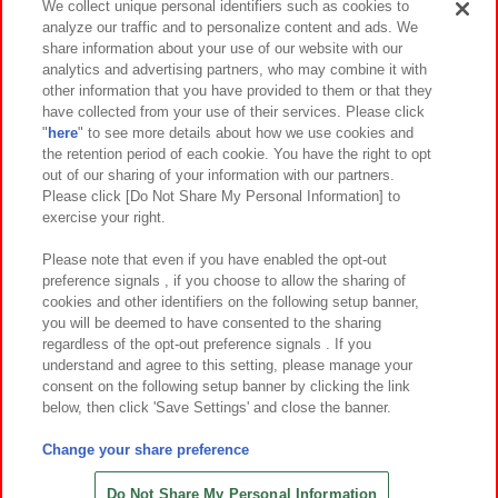
We collect unique personal identifiers such as cookies to
analyze our traffic and to personalize content and ads. We
イベント・キャンペーン
share information about your use of our website with our
analytics and advertising partners, who may combine it with
other information that you have provided to them or that they
have collected from your use of their services. Please click
"
here
" to see more details about how we use cookies and
関連会社
サステナビリティ
サイトポリシー
the retention period of each cookie. You have the right to opt
out of our sharing of your information with our partners.
プライバシーポリシー
ウェブアクセシビリティ方針と検証結果
Please click [Do Not Share My Personal Information] to
exercise your right.
お取引先さまとともに
食品のご提供について
カスタマーハラスメント対応方針
よくあるご質問・お問い合わせ
Please note that even if you have enabled the opt-out
preference signals , if you choose to allow the sharing of
cookies and other identifiers on the following setup banner,
you will be deemed to have consented to the sharing
regardless of the opt-out preference signals . If you
understand and agree to this setting, please manage your
consent on the following setup banner by clicking the link
below, then click 'Save Settings' and close the banner.
©Bandai Namco Amusement Inc.
©Bandai Namco Amusement Lab Inc.
Change your share preference
©Bandai Namco Experience Inc.
©HANAYASHIKI Co., Ltd. All Rights Reserved.
Do Not Share My Personal Information