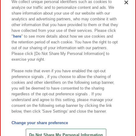
We collect unique personal identifiers such as cookies to
analyze our traffic and to personalize content and ads. We
イベント・キャンペーン
share information about your use of our website with our
analytics and advertising partners, who may combine it with
other information that you have provided to them or that they
have collected from your use of their services. Please click
"
here
" to see more details about how we use cookies and
関連会社
サステナビリティ
サイトポリシー
the retention period of each cookie. You have the right to opt
out of our sharing of your information with our partners.
プライバシーポリシー
ウェブアクセシビリティ方針と検証結果
Please click [Do Not Share My Personal Information] to
exercise your right.
お取引先さまとともに
食品のご提供について
カスタマーハラスメント対応方針
よくあるご質問・お問い合わせ
Please note that even if you have enabled the opt-out
preference signals , if you choose to allow the sharing of
cookies and other identifiers on the following setup banner,
you will be deemed to have consented to the sharing
regardless of the opt-out preference signals . If you
understand and agree to this setting, please manage your
consent on the following setup banner by clicking the link
below, then click 'Save Settings' and close the banner.
©Bandai Namco Amusement Inc.
©Bandai Namco Amusement Lab Inc.
Change your share preference
©Bandai Namco Experience Inc.
©HANAYASHIKI Co., Ltd. All Rights Reserved.
Do Not Share My Personal Information