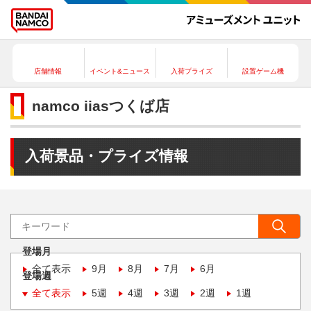
店舗情報
イベント&ニュース
入荷プライズ
設置ゲーム機
namco iiasつくば店
入荷景品・プライズ情報
登場月
全て表示
9月
8月
7月
6月
登場週
全て表示
5週
4週
3週
2週
1週