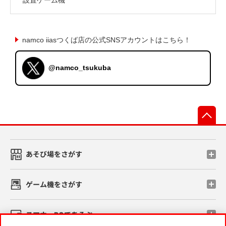
namco iiasつくば店の公式SNSアカウントはこちら！
@namco_tsukuba
先
あそび場をさがす
ゲーム機をさがす
スマホ・PCであそぶ