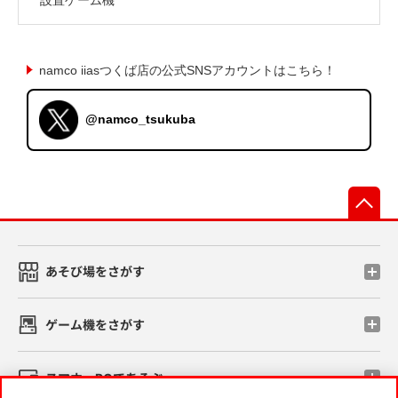
namco iiasつくば店の公式SNSアカウントはこちら！
@namco_tsukuba
先
あそび場をさがす
ゲーム機をさがす
スマホ・PCであそぶ