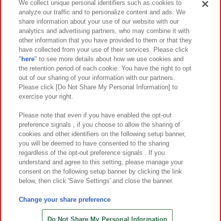
We collect unique personal identifiers such as cookies to
analyze our traffic and to personalize content and ads. We
イベント・キャンペーン
share information about your use of our website with our
analytics and advertising partners, who may combine it with
other information that you have provided to them or that they
have collected from your use of their services. Please click
"
here
" to see more details about how we use cookies and
関連会社
サステナビリティ
サイトポリシー
the retention period of each cookie. You have the right to opt
out of our sharing of your information with our partners.
プライバシーポリシー
ウェブアクセシビリティ方針と検証結果
Please click [Do Not Share My Personal Information] to
exercise your right.
お取引先さまとともに
食品のご提供について
カスタマーハラスメント対応方針
よくあるご質問・お問い合わせ
Please note that even if you have enabled the opt-out
preference signals , if you choose to allow the sharing of
cookies and other identifiers on the following setup banner,
you will be deemed to have consented to the sharing
regardless of the opt-out preference signals . If you
understand and agree to this setting, please manage your
consent on the following setup banner by clicking the link
below, then click 'Save Settings' and close the banner.
©Bandai Namco Amusement Inc.
©Bandai Namco Amusement Lab Inc.
Change your share preference
©Bandai Namco Experience Inc.
©HANAYASHIKI Co., Ltd. All Rights Reserved.
Do Not Share My Personal Information