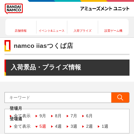
店舗情報
イベント&ニュース
入荷プライズ
設置ゲーム機
namco iiasつくば店
入荷景品・プライズ情報
登場月
全て表示
9月
8月
7月
6月
登場週
全て表示
5週
4週
3週
2週
1週