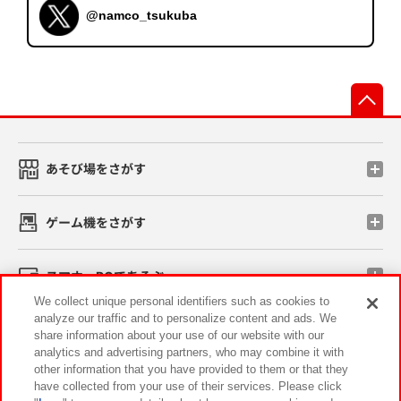
@namco_tsukuba
先
あそび場をさがす
ゲーム機をさがす
スマホ・PCであそぶ
We collect unique personal identifiers such as cookies to
analyze our traffic and to personalize content and ads. We
イベント・キャンペーン
share information about your use of our website with our
analytics and advertising partners, who may combine it with
other information that you have provided to them or that they
have collected from your use of their services. Please click