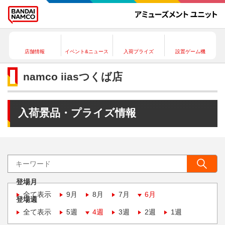
店舗情報
イベント&ニュース
入荷プライズ
設置ゲーム機
namco iiasつくば店
入荷景品・プライズ情報
登場月
全て表示
9月
8月
7月
6月
登場週
全て表示
5週
4週
3週
2週
1週