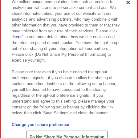
We collect unique personal identifiers such as cookies to
analyze our traffic and to personalize content and ads. We
イベント・キャンペーン
share information about your use of our website with our
analytics and advertising partners, who may combine it with
other information that you have provided to them or that they
have collected from your use of their services. Please click
"
here
" to see more details about how we use cookies and
関連会社
サステナビリティ
サイトポリシー
the retention period of each cookie. You have the right to opt
out of our sharing of your information with our partners.
プライバシーポリシー
ウェブアクセシビリティ方針と検証結果
Please click [Do Not Share My Personal Information] to
exercise your right.
お取引先さまとともに
食品のご提供について
カスタマーハラスメント対応方針
よくあるご質問・お問い合わせ
Please note that even if you have enabled the opt-out
preference signals , if you choose to allow the sharing of
cookies and other identifiers on the following setup banner,
you will be deemed to have consented to the sharing
regardless of the opt-out preference signals . If you
understand and agree to this setting, please manage your
consent on the following setup banner by clicking the link
below, then click 'Save Settings' and close the banner.
©Bandai Namco Amusement Inc.
©Bandai Namco Amusement Lab Inc.
Change your share preference
©Bandai Namco Experience Inc.
©HANAYASHIKI Co., Ltd. All Rights Reserved.
Do Not Share My Personal Information