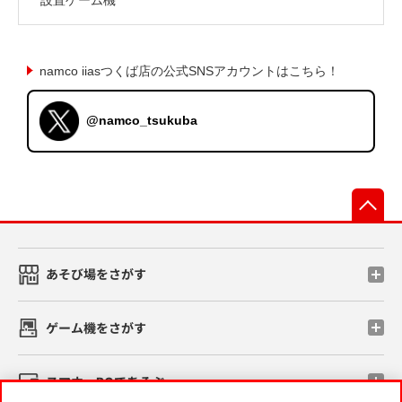
namco iiasつくば店の公式SNSアカウントはこちら！
@namco_tsukuba
先
あそび場をさがす
ゲーム機をさがす
スマホ・PCであそぶ