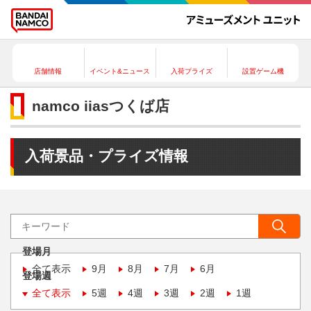
店舗情報
イベント&ニュース
入荷プライズ
設置ゲーム機
namco iiasつくば店
入荷景品・プライズ情報
登場月
全て表示
9月
8月
7月
6月
登場週
全て表示
5週
4週
3週
2週
1週