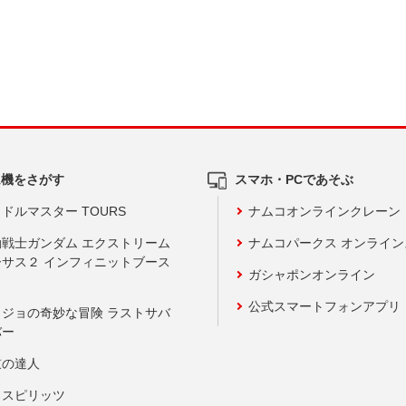
ム機をさがす
スマホ・PCであそぶ
ドルマスター TOURS
ナムコオンラインクレーン
動戦士ガンダム エクストリーム
ナムコパークス オンライ
ーサス２ インフィニットブース
ガシャポンオンライン
公式スマートフォンアプリ
ョジョの奇妙な冒険 ラストサバ
バー
鼓の達人
りスピリッツ