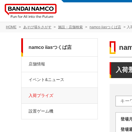
HOME
あそび場をさがす
施設・店舗検索
namco iiasつくば店
入
na
namco iiasつくば店
店舗情報
入荷
イベント&ニュース
入荷プライズ
設置ゲーム機
登場
登場