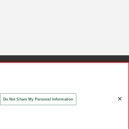
針と検証結果
お取引先さまとともに
お問い合わせ
Do Not Share My Personal Information
ASHIKI Co., Ltd. All Rights Reserved.