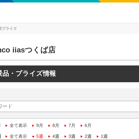
荷プライズ
mco iiasつくば店
景品・プライズ情報
月
全て表示
9月
8月
7月
6月
週
全て表示
5週
4週
3週
2週
1週