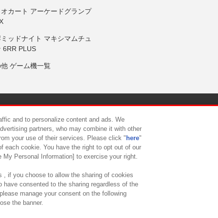
リオカート アーケードグランプ
X
岸ミッドナイト マキシマムチュ
 6RR PLUS
の他 ゲーム機一覧
サイトポリシー
プライバシーポリシー
ウェブアクセシビリティ方
raffic and to personalize content and ads. We
advertising partners, who may combine it with other
rom your use of their services. Please click "
here
"
供について
カスタマーハラスメント対応方針
よくあるご質問・
f each cookie. You have the right to opt out of our
e My Personal Information] to exercise your right.
 , if you choose to allow the sharing of cookies
to have consented to the sharing regardless of the
, please manage your consent on the following
lose the banner.
ndai Namco Amusement Lab Inc.
©Bandai Namco Experience Inc.
©HANAY