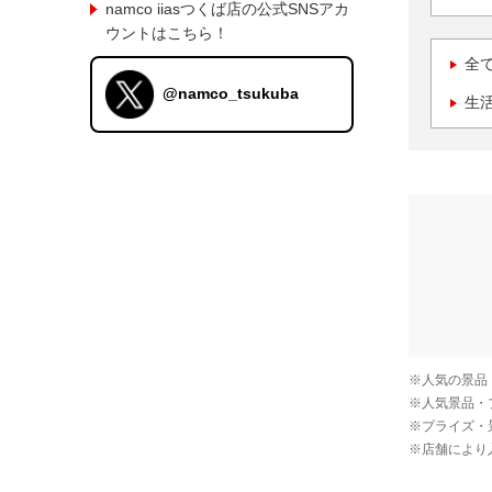
namco iiasつくば店の公式SNSアカ
ウントはこちら！
全
@namco_tsukuba
生