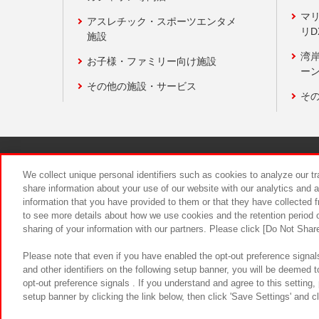
マ
アスレチック・スポーツエンタメ
リD
施設
湾
お子様・ファミリー向け施設
ーン
その他の施設・サービス
そ
関連会社
サステナビリティ
We collect unique personal identifiers such as cookies to analyze our t
share information about your use of our website with our analytics and 
information that you have provided to them or that they have collected f
食品のご提
to see more details about how we use cookies and the retention period o
sharing of your information with our partners. Please click [Do Not Shar
Please note that even if you have enabled the opt-out preference signals
and other identifiers on the following setup banner, you will be deemed 
opt-out preference signals . If you understand and agree to this setting
setup banner by clicking the link below, then click 'Save Settings' and c
©Bandai Namco Amusement Inc.
©Ba