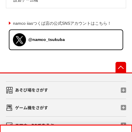
namco iiasつくば店の公式SNSアカウントはこちら！
@namco_tsukuba
先
あそび場をさがす
ゲーム機をさがす
スマホ・PCであそぶ