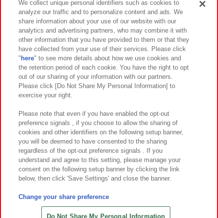
We collect unique personal identifiers such as cookies to
analyze our traffic and to personalize content and ads. We
イベント・キャンペーン
share information about your use of our website with our
analytics and advertising partners, who may combine it with
other information that you have provided to them or that they
have collected from your use of their services. Please click
"
here
" to see more details about how we use cookies and
関連会社
サステナビリティ
サイトポリシー
the retention period of each cookie. You have the right to opt
out of our sharing of your information with our partners.
プライバシーポリシー
ウェブアクセシビリティ方針と検証結果
Please click [Do Not Share My Personal Information] to
exercise your right.
お取引先さまとともに
食品のご提供について
カスタマーハラスメント対応方針
よくあるご質問・お問い合わせ
Please note that even if you have enabled the opt-out
preference signals , if you choose to allow the sharing of
cookies and other identifiers on the following setup banner,
you will be deemed to have consented to the sharing
regardless of the opt-out preference signals . If you
understand and agree to this setting, please manage your
consent on the following setup banner by clicking the link
below, then click 'Save Settings' and close the banner.
©Bandai Namco Amusement Inc.
©Bandai Namco Amusement Lab Inc.
Change your share preference
©Bandai Namco Experience Inc.
©HANAYASHIKI Co., Ltd. All Rights Reserved.
Do Not Share My Personal Information