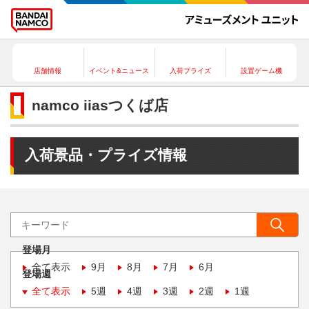
店舗情報
イベント&ニュース
入荷プライズ
設置ゲーム機
namco iiasつくば店
入荷景品・プライズ情報
登場月
全て表示
9月
8月
7月
6月
登場週
全て表示
5週
4週
3週
2週
1週