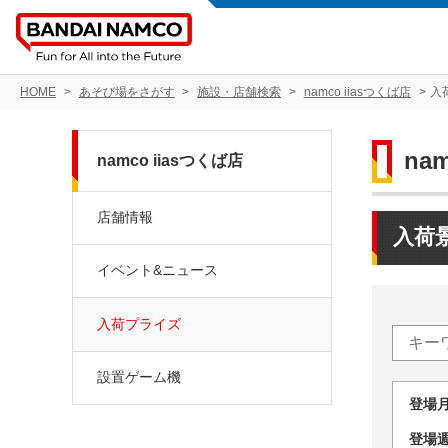
HOME
あそび場をさがす
施設・店舗検索
namco iiasつくば店
入
na
namco iiasつくば店
店舗情報
入荷
イベント&ニュース
入荷プライズ
設置ゲーム機
登場
登場