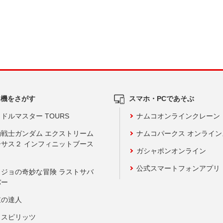
ム機をさがす
スマホ・PCであそぶ
ドルマスター TOURS
ナムコオンラインクレーン
動戦士ガンダム エクストリーム
ナムコパークス オンライ
ーサス２ インフィニットブース
ガシャポンオンライン
公式スマートフォンアプリ
ョジョの奇妙な冒険 ラストサバ
バー
鼓の達人
りスピリッツ