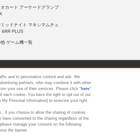
リオカート アーケードグランプ
X
岸ミッドナイト マキシマムチュ
 6RR PLUS
の他 ゲーム機一覧
サイトポリシー
プライバシーポリシー
ウェブアクセシビリティ方
raffic and to personalize content and ads. We
advertising partners, who may combine it with other
rom your use of their services. Please click "
here
"
供について
カスタマーハラスメント対応方針
よくあるご質問・
f each cookie. You have the right to opt out of our
e My Personal Information] to exercise your right.
 , if you choose to allow the sharing of cookies
to have consented to the sharing regardless of the
, please manage your consent on the following
lose the banner.
ndai Namco Amusement Lab Inc.
©Bandai Namco Experience Inc.
©HANAY