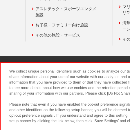
マ
アスレチック・スポーツエンタメ
リD
施設
湾
お子様・ファミリー向け施設
ーン
その他の施設・サービス
そ
関連会社
サステナビリティ
We collect unique personal identifiers such as cookies to analyze our t
share information about your use of our website with our analytics and 
information that you have provided to them or that they have collected f
食品のご提
to see more details about how we use cookies and the retention period o
sharing of your information with our partners. Please click [Do Not Shar
Please note that even if you have enabled the opt-out preference signals
and other identifiers on the following setup banner, you will be deemed 
opt-out preference signals . If you understand and agree to this setting
setup banner by clicking the link below, then click 'Save Settings' and c
©Bandai Namco Amusement Inc.
©Ba