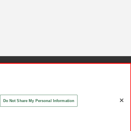
針と検証結果
お取引先さまとともに
お問い合わせ
Do Not Share My Personal Information
ASHIKI Co., Ltd. All Rights Reserved.