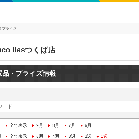
荷プライズ
mco iiasつくば店
景品・プライズ情報
月
全て表示
9月
8月
7月
6月
週
全て表示
5週
4週
3週
2週
1週