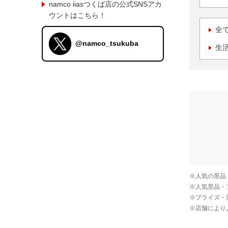
namco iiasつくば店の公式SNSアカ
ウントはこちら！
全
@namco_tsukuba
生