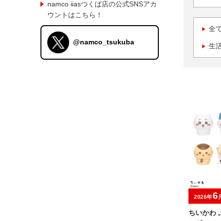
namco iiasつくば店の公式SNSアカ
ウントはこちら！
全
@namco_tsukuba
生
6
2026年
ちいかわ