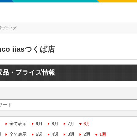
荷プライズ
mco iiasつくば店
景品・プライズ情報
月
全て表示
9月
8月
7月
6月
週
全て表示
5週
4週
3週
2週
1週