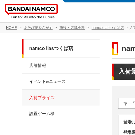
HOME
あそび場をさがす
施設・店舗検索
namco iiasつくば店
入
na
namco iiasつくば店
店舗情報
入荷
イベント&ニュース
入荷プライズ
設置ゲーム機
登場
登場