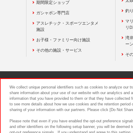
太
期間限定ショップ
釣
ガシャポン専門店
マ
アスレチック・スポーツエンタメ
リD
施設
湾
お子様・ファミリー向け施設
ーン
その他の施設・サービス
そ
関連会社
サステナビリティ
We collect unique personal identifiers such as cookies to analyze our t
share information about your use of our website with our analytics and 
information that you have provided to them or that they have collected f
食品のご提
to see more details about how we use cookies and the retention period o
sharing of your information with our partners. Please click [Do Not Shar
Please note that even if you have enabled the opt-out preference signals
and other identifiers on the following setup banner, you will be deemed 
opt-out preference signals . If you understand and agree to this setting