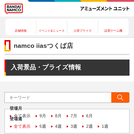
店舗情報
イベント&ニュース
入荷プライズ
設置ゲーム機
namco iiasつくば店
入荷景品・プライズ情報
登場月
全て表示
9月
8月
7月
6月
登場週
全て表示
5週
4週
3週
2週
1週