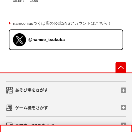
namco iiasつくば店の公式SNSアカウントはこちら！
@namco_tsukuba
先
あそび場をさがす
ゲーム機をさがす
スマホ・PCであそぶ