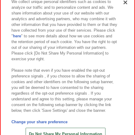
We collect unique personal identifiers such as cookies to
analyze our traffic and to personalize content and ads. We
イベント・キャンペーン
share information about your use of our website with our
analytics and advertising partners, who may combine it with
other information that you have provided to them or that they
have collected from your use of their services. Please click
"
here
" to see more details about how we use cookies and
関連会社
サステナビリティ
サイトポリシー
the retention period of each cookie. You have the right to opt
out of our sharing of your information with our partners.
プライバシーポリシー
ウェブアクセシビリティ方針と検証結果
Please click [Do Not Share My Personal Information] to
exercise your right.
お取引先さまとともに
食品のご提供について
カスタマーハラスメント対応方針
よくあるご質問・お問い合わせ
Please note that even if you have enabled the opt-out
preference signals , if you choose to allow the sharing of
cookies and other identifiers on the following setup banner,
you will be deemed to have consented to the sharing
regardless of the opt-out preference signals . If you
understand and agree to this setting, please manage your
consent on the following setup banner by clicking the link
below, then click 'Save Settings' and close the banner.
©Bandai Namco Amusement Inc.
©Bandai Namco Amusement Lab Inc.
Change your share preference
©Bandai Namco Experience Inc.
©HANAYASHIKI Co., Ltd. All Rights Reserved.
Do Not Share My Personal Information