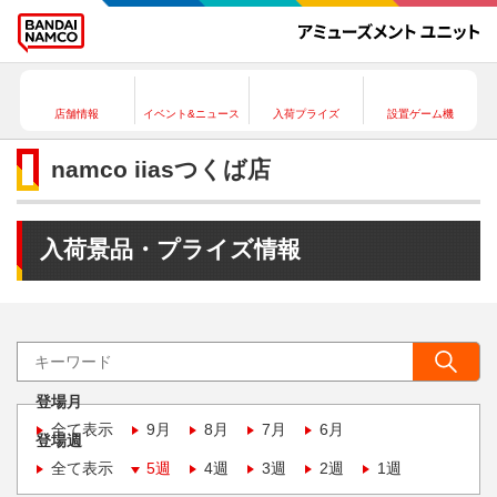
店舗情報
イベント&ニュース
入荷プライズ
設置ゲーム機
namco iiasつくば店
入荷景品・プライズ情報
登場月
全て表示
9月
8月
7月
6月
登場週
全て表示
5週
4週
3週
2週
1週