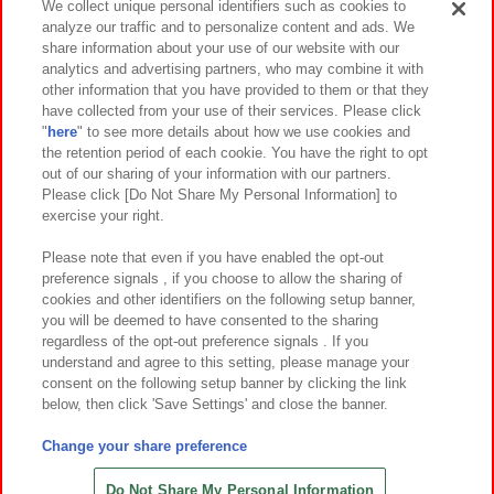
We collect unique personal identifiers such as cookies to
analyze our traffic and to personalize content and ads. We
イベント・キャンペーン
share information about your use of our website with our
analytics and advertising partners, who may combine it with
other information that you have provided to them or that they
have collected from your use of their services. Please click
"
here
" to see more details about how we use cookies and
関連会社
サステナビリティ
サイトポリシー
the retention period of each cookie. You have the right to opt
out of our sharing of your information with our partners.
プライバシーポリシー
ウェブアクセシビリティ方針と検証結果
Please click [Do Not Share My Personal Information] to
exercise your right.
お取引先さまとともに
食品のご提供について
カスタマーハラスメント対応方針
よくあるご質問・お問い合わせ
Please note that even if you have enabled the opt-out
preference signals , if you choose to allow the sharing of
cookies and other identifiers on the following setup banner,
you will be deemed to have consented to the sharing
regardless of the opt-out preference signals . If you
understand and agree to this setting, please manage your
consent on the following setup banner by clicking the link
below, then click 'Save Settings' and close the banner.
©Bandai Namco Amusement Inc.
©Bandai Namco Amusement Lab Inc.
Change your share preference
©Bandai Namco Experience Inc.
©HANAYASHIKI Co., Ltd. All Rights Reserved.
Do Not Share My Personal Information