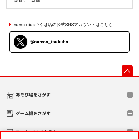
namco iiasつくば店の公式SNSアカウントはこちら！
@namco_tsukuba
先
あそび場をさがす
ゲーム機をさがす
スマホ・PCであそぶ