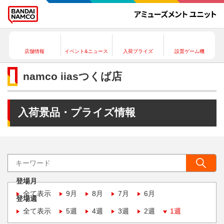
店舗情報
イベント&ニュース
入荷プライズ
設置ゲーム機
namco iiasつくば店
入荷景品・プライズ情報
登場月
全て表示
9月
8月
7月
6月
登場週
全て表示
5週
4週
3週
2週
1週