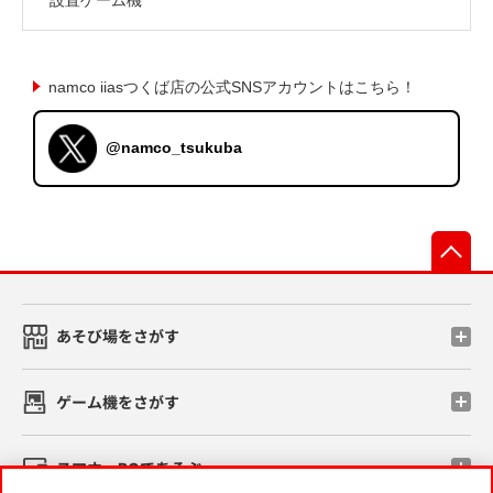
namco iiasつくば店の公式SNSアカウントはこちら！
@namco_tsukuba
先
あそび場をさがす
ゲーム機をさがす
スマホ・PCであそぶ