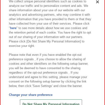
We collect unique personal identifiers such as cookies to
analyze our traffic and to personalize content and ads. We
イベント・キャンペーン
share information about your use of our website with our
analytics and advertising partners, who may combine it with
other information that you have provided to them or that they
have collected from your use of their services. Please click
"
here
" to see more details about how we use cookies and
関連会社
サステナビリティ
サイトポリシー
the retention period of each cookie. You have the right to opt
out of our sharing of your information with our partners.
プライバシーポリシー
ウェブアクセシビリティ方針と検証結果
Please click [Do Not Share My Personal Information] to
exercise your right.
お取引先さまとともに
食品のご提供について
カスタマーハラスメント対応方針
よくあるご質問・お問い合わせ
Please note that even if you have enabled the opt-out
preference signals , if you choose to allow the sharing of
cookies and other identifiers on the following setup banner,
you will be deemed to have consented to the sharing
regardless of the opt-out preference signals . If you
understand and agree to this setting, please manage your
consent on the following setup banner by clicking the link
below, then click 'Save Settings' and close the banner.
©Bandai Namco Amusement Inc.
©Bandai Namco Amusement Lab Inc.
Change your share preference
©Bandai Namco Experience Inc.
©HANAYASHIKI Co., Ltd. All Rights Reserved.
Do Not Share My Personal Information