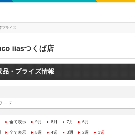
荷プライズ
mco iiasつくば店
景品・プライズ情報
月
全て表示
9月
8月
7月
6月
週
全て表示
5週
4週
3週
2週
1週