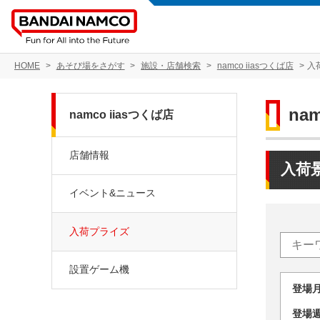
HOME
あそび場をさがす
施設・店舗検索
namco iiasつくば店
入
na
namco iiasつくば店
店舗情報
入荷
イベント&ニュース
入荷プライズ
設置ゲーム機
登場
登場