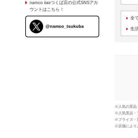
namco iiasつくば店の公式SNSアカ
ウントはこちら！
全
@namco_tsukuba
生