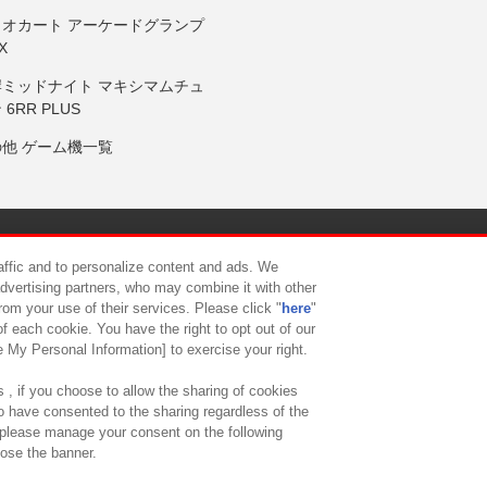
リオカート アーケードグランプ
X
岸ミッドナイト マキシマムチュ
 6RR PLUS
の他 ゲーム機一覧
サイトポリシー
プライバシーポリシー
ウェブアクセシビリティ方
raffic and to personalize content and ads. We
advertising partners, who may combine it with other
rom your use of their services. Please click "
here
"
供について
カスタマーハラスメント対応方針
よくあるご質問・
f each cookie. You have the right to opt out of our
e My Personal Information] to exercise your right.
 , if you choose to allow the sharing of cookies
to have consented to the sharing regardless of the
, please manage your consent on the following
lose the banner.
ndai Namco Amusement Lab Inc.
©Bandai Namco Experience Inc.
©HANAY