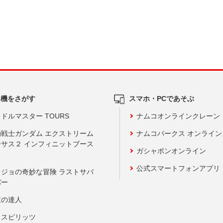
ム機をさがす
スマホ・PCであそぶ
ドルマスター TOURS
ナムコオンラインクレーン
動戦士ガンダム エクストリーム
ナムコパークス オンライ
ーサス２ インフィニットブース
ガシャポンオンライン
公式スマートフォンアプリ
ョジョの奇妙な冒険 ラストサバ
バー
鼓の達人
りスピリッツ