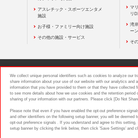
マ
アスレチック・スポーツエンタメ
リD
施設
湾
お子様・ファミリー向け施設
ーン
その他の施設・サービス
そ
関連会社
サステナビリティ
We collect unique personal identifiers such as cookies to analyze our t
share information about your use of our website with our analytics and 
information that you have provided to them or that they have collected f
食品のご提
to see more details about how we use cookies and the retention period o
sharing of your information with our partners. Please click [Do Not Shar
Please note that even if you have enabled the opt-out preference signals
and other identifiers on the following setup banner, you will be deemed 
opt-out preference signals . If you understand and agree to this setting
setup banner by clicking the link below, then click 'Save Settings' and c
©Bandai Namco Amusement Inc.
©Ba