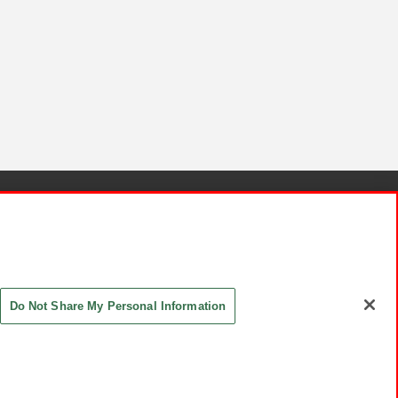
針と検証結果
お取引先さまとともに
お問い合わせ
Do Not Share My Personal Information
ASHIKI Co., Ltd. All Rights Reserved.