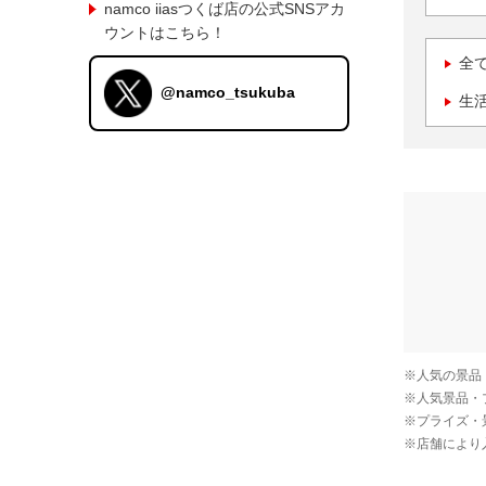
namco iiasつくば店の公式SNSアカ
ウントはこちら！
全
@namco_tsukuba
生