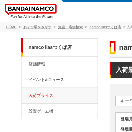
HOME
あそび場をさがす
施設・店舗検索
namco iiasつくば店
入
na
namco iiasつくば店
店舗情報
入荷
イベント&ニュース
入荷プライズ
設置ゲーム機
登場
登場