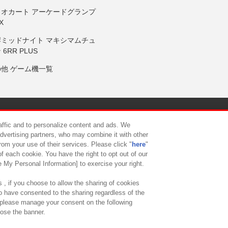
リオカート アーケードグランプ
X
岸ミッドナイト マキシマムチュ
 6RR PLUS
の他 ゲーム機一覧
サイトポリシー
プライバシーポリシー
ウェブアクセシビリティ方
raffic and to personalize content and ads. We
advertising partners, who may combine it with other
rom your use of their services. Please click "
here
"
供について
カスタマーハラスメント対応方針
よくあるご質問・
f each cookie. You have the right to opt out of our
e My Personal Information] to exercise your right.
 , if you choose to allow the sharing of cookies
to have consented to the sharing regardless of the
, please manage your consent on the following
lose the banner.
ndai Namco Amusement Lab Inc.
©Bandai Namco Experience Inc.
©HANAY