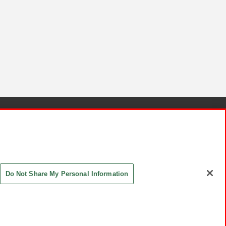
針と検証結果
お取引先さまとともに
お問い合わせ
Do Not Share My Personal Information
ASHIKI Co., Ltd. All Rights Reserved.