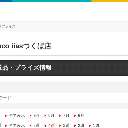
荷プライズ
mco iiasつくば店
景品・プライズ情報
月
全て表示
9月
8月
7月
6月
週
全て表示
5週
4週
3週
2週
1週