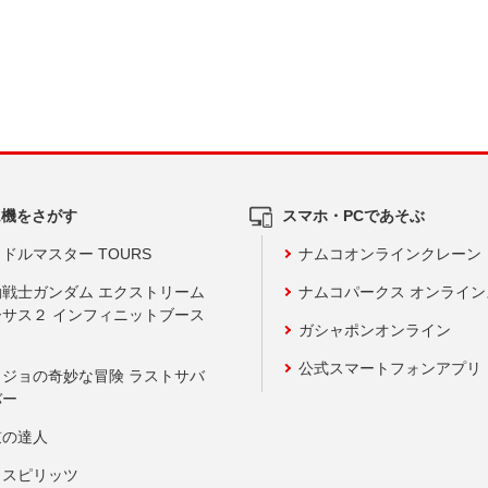
ム機をさがす
スマホ・PCであそぶ
ドルマスター TOURS
ナムコオンラインクレーン
動戦士ガンダム エクストリーム
ナムコパークス オンライ
ーサス２ インフィニットブース
ガシャポンオンライン
公式スマートフォンアプリ
ョジョの奇妙な冒険 ラストサバ
バー
鼓の達人
りスピリッツ