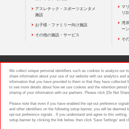
マ
アスレチック・スポーツエンタメ
リD
施設
湾
お子様・ファミリー向け施設
ーン
その他の施設・サービス
そ
関連会社
サステナビリティ
We collect unique personal identifiers such as cookies to analyze our t
share information about your use of our website with our analytics and 
information that you have provided to them or that they have collected f
食品のご提
to see more details about how we use cookies and the retention period o
sharing of your information with our partners. Please click [Do Not Shar
Please note that even if you have enabled the opt-out preference signals
and other identifiers on the following setup banner, you will be deemed 
opt-out preference signals . If you understand and agree to this setting
setup banner by clicking the link below, then click 'Save Settings' and c
©Bandai Namco Amusement Inc.
©Ba