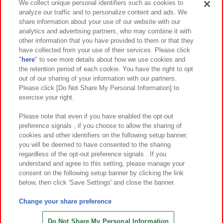
We collect unique personal identifiers such as cookies to
analyze our traffic and to personalize content and ads. We
イベント・キャンペーン
share information about your use of our website with our
analytics and advertising partners, who may combine it with
other information that you have provided to them or that they
have collected from your use of their services. Please click
"
here
" to see more details about how we use cookies and
関連会社
サステナビリティ
サイトポリシー
the retention period of each cookie. You have the right to opt
out of our sharing of your information with our partners.
プライバシーポリシー
ウェブアクセシビリティ方針と検証結果
Please click [Do Not Share My Personal Information] to
exercise your right.
お取引先さまとともに
食品のご提供について
カスタマーハラスメント対応方針
よくあるご質問・お問い合わせ
Please note that even if you have enabled the opt-out
preference signals , if you choose to allow the sharing of
cookies and other identifiers on the following setup banner,
you will be deemed to have consented to the sharing
regardless of the opt-out preference signals . If you
understand and agree to this setting, please manage your
consent on the following setup banner by clicking the link
below, then click 'Save Settings' and close the banner.
©Bandai Namco Amusement Inc.
©Bandai Namco Amusement Lab Inc.
Change your share preference
©Bandai Namco Experience Inc.
©HANAYASHIKI Co., Ltd. All Rights Reserved.
Do Not Share My Personal Information