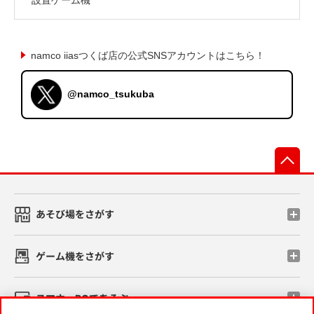
namco iiasつくば店の公式SNSアカウントはこちら！
@namco_tsukuba
先
あそび場をさがす
ゲーム機をさがす
スマホ・PCであそぶ