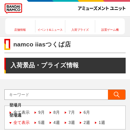
店舗情報
イベント&ニュース
入荷プライズ
設置ゲーム機
namco iiasつくば店
入荷景品・プライズ情報
登場月
全て表示
9月
8月
7月
6月
登場週
全て表示
5週
4週
3週
2週
1週