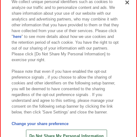
We collect unique personal identifiers such as cookies to
analyze our traffic and to personalize content and ads. We
イベント・キャンペーン
share information about your use of our website with our
analytics and advertising partners, who may combine it with
other information that you have provided to them or that they
have collected from your use of their services. Please click
"
here
" to see more details about how we use cookies and
関連会社
サステナビリティ
サイトポリシー
the retention period of each cookie. You have the right to opt
out of our sharing of your information with our partners.
プライバシーポリシー
ウェブアクセシビリティ方針と検証結果
Please click [Do Not Share My Personal Information] to
exercise your right.
お取引先さまとともに
食品のご提供について
カスタマーハラスメント対応方針
よくあるご質問・お問い合わせ
Please note that even if you have enabled the opt-out
preference signals , if you choose to allow the sharing of
cookies and other identifiers on the following setup banner,
you will be deemed to have consented to the sharing
regardless of the opt-out preference signals . If you
understand and agree to this setting, please manage your
consent on the following setup banner by clicking the link
below, then click 'Save Settings' and close the banner.
©Bandai Namco Amusement Inc.
©Bandai Namco Amusement Lab Inc.
Change your share preference
©Bandai Namco Experience Inc.
©HANAYASHIKI Co., Ltd. All Rights Reserved.
Do Not Share My Personal Information