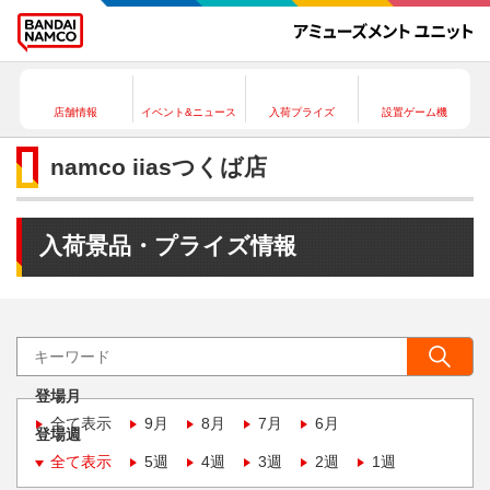
店舗情報
イベント&ニュース
入荷プライズ
設置ゲーム機
namco iiasつくば店
入荷景品・プライズ情報
登場月
全て表示
9月
8月
7月
6月
登場週
全て表示
5週
4週
3週
2週
1週