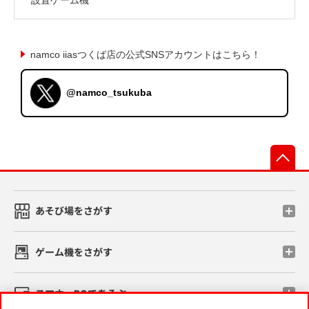
namco iiasつくば店の公式SNSアカウントはこちら！
@namco_tsukuba
先
あそび場をさがす
ゲーム機をさがす
スマホ・PCであそぶ