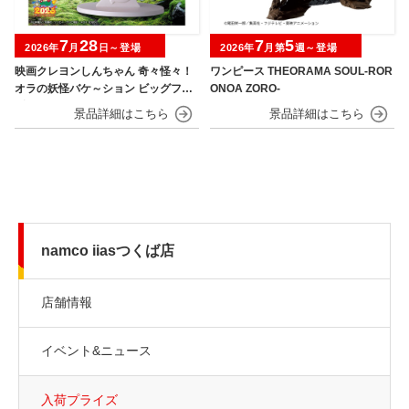
7
28
7
5
2026年
月
日～登場
2026年
月第
週～登場
映画クレヨンしんちゃん 奇々怪々！
ワンピース THEORAMA SOUL-ROR
オラの妖怪バケ～ション ビッグフィ
ONOA ZORO-
ギュア～野原しんのすけ～
namco iiasつくば店
店舗情報
イベント&ニュース
入荷プライズ