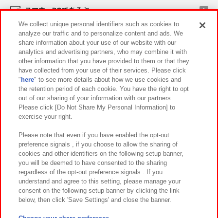
スマホ・PCであそぶ
We collect unique personal identifiers such as cookies to
analyze our traffic and to personalize content and ads. We
イベント・キャンペーン
share information about your use of our website with our
analytics and advertising partners, who may combine it with
other information that you have provided to them or that they
have collected from your use of their services. Please click
"
here
" to see more details about how we use cookies and
関連会社
サステナビリティ
サイトポリシー
the retention period of each cookie. You have the right to opt
out of our sharing of your information with our partners.
プライバシーポリシー
ウェブアクセシビリティ方針と検証結果
Please click [Do Not Share My Personal Information] to
exercise your right.
お取引先さまとともに
食品のご提供について
カスタマーハラスメント対応方針
よくあるご質問・お問い合わせ
Please note that even if you have enabled the opt-out
preference signals , if you choose to allow the sharing of
cookies and other identifiers on the following setup banner,
you will be deemed to have consented to the sharing
regardless of the opt-out preference signals . If you
understand and agree to this setting, please manage your
consent on the following setup banner by clicking the link
below, then click 'Save Settings' and close the banner.
©Bandai Namco Amusement Inc.
©Bandai Namco Amusement Lab Inc.