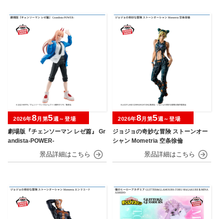
8
5
8
5
2026年
月第
週～登場
2026年
月第
週～登場
劇場版『チェンソーマン レゼ篇』 Gr
ジョジョの奇妙な冒険 ストーンオー
andista-POWER-
シャン Mometria 空条徐倫