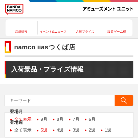
店舗情報
イベント&ニュース
入荷プライズ
設置ゲーム機
namco iiasつくば店
入荷景品・プライズ情報
登場月
全て表示
9月
8月
7月
6月
登場週
全て表示
5週
4週
3週
2週
1週