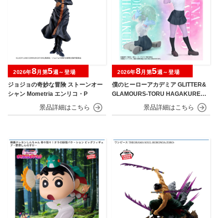
8
5
8
5
2026年
月第
週～登場
2026年
月第
週～登場
ジョジョの奇妙な冒険 ストーンオー
僕のヒーローアカデミア GLITTER&
シャン Mometria エンリコ・P
GLAMOURS-TORU HAGAKURE＆
MINA ASHIDO-