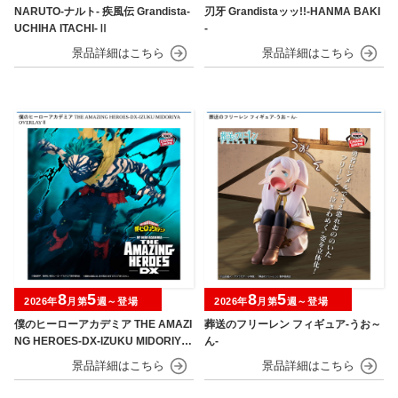
NARUTO-ナルト- 疾風伝 Grandista-
刃牙 Grandistaッッ!!-HANMA BAKI
UCHIHA ITACHI-Ⅱ
-
8
5
8
5
2026年
月第
週～登場
2026年
月第
週～登場
僕のヒーローアカデミア THE AMAZI
葬送のフリーレン フィギュア-うお～
NG HEROES-DX-IZUKU MIDORIYA
ん-
OVERLAY Ⅱ