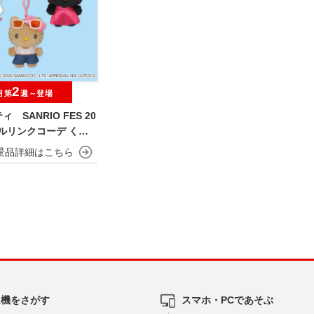
2
月第
週～登場
 SANRIO FES 20
フルリンクコーデ くり
いぐるみ
ム機をさがす
スマホ・PCであそぶ