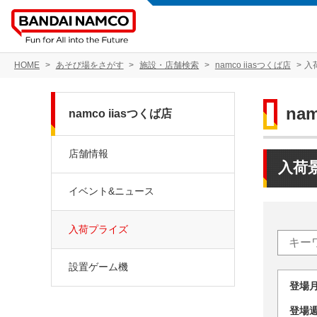
HOME
あそび場をさがす
施設・店舗検索
namco iiasつくば店
入
na
namco iiasつくば店
店舗情報
入荷
イベント&ニュース
入荷プライズ
設置ゲーム機
登場
登場