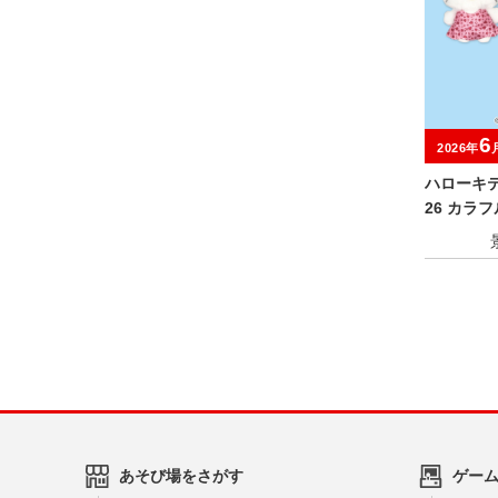
6
2026年
ハローキティ
26 カラ
っぴぃ ぬ
あそび場をさがす
ゲー