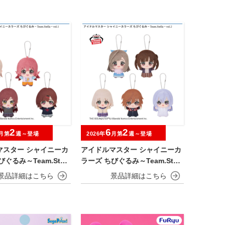
2
6
2
月第
週～登場
2026年
月第
週～登場
マスター シャイニーカ
アイドルマスター シャイニーカ
ぐるみ～Team.Stell
ラーズ ちびぐるみ～Team.Stell
a～vol.2