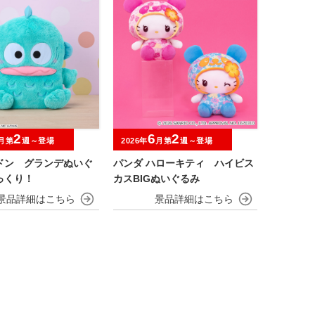
2
6
2
月第
週～登場
2026年
月第
週～登場
ドン グランデぬいぐ
パンダ ハローキティ ハイビス
っくり！
カスBIGぬいぐるみ