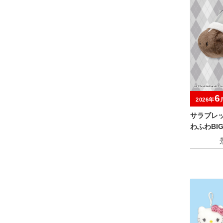
6
2026年
サラブレ
わふわBI
ウタバル)