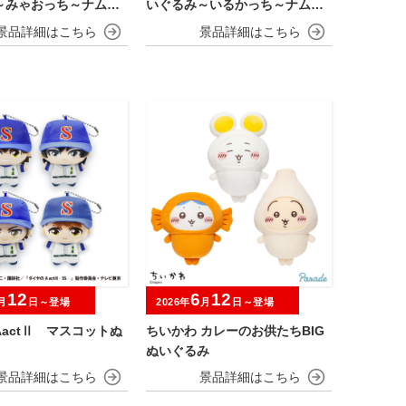
～みゃおっち～ナムコ
いぐるみ～いるかっち～ナムコ
ーン
キャンペーン
12
6
12
月
日～登場
2026年
月
日～登場
actⅡ マスコットぬ
ちいかわ カレーのお供たちBIG
ぬいぐるみ