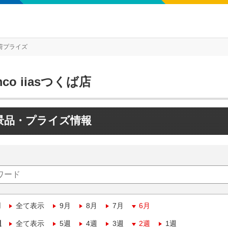
荷プライズ
mco iiasつくば店
景品・プライズ情報
月
全て表示
9月
8月
7月
6月
週
全て表示
5週
4週
3週
2週
1週