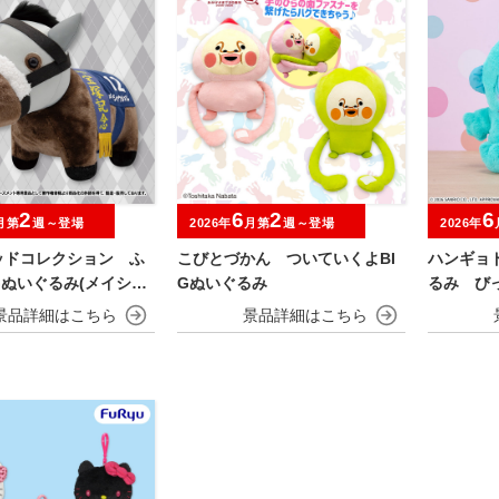
2
6
2
6
月第
週～登場
2026年
月第
週～登場
2026年
ッドコレクション ふ
こびとづかん ついていくよBI
ハンギョ
Gぬいぐるみ(メイショ
Gぬいぐるみ
るみ び