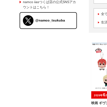
namco iiasつくば店の公式SNSアカ
ウントはこちら！
全
@namco_tsukuba
生
6
2026年
映画 ギヴ