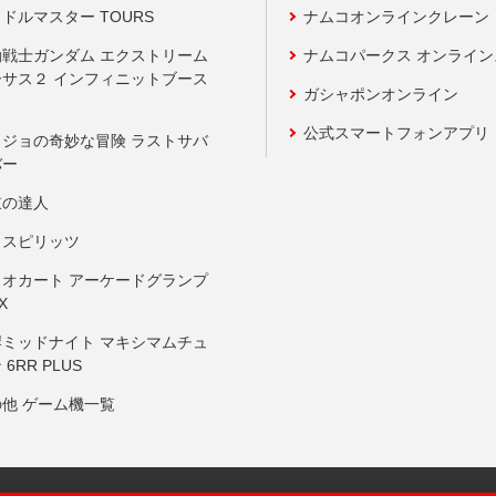
ドルマスター TOURS
ナムコオンラインクレーン
動戦士ガンダム エクストリーム
ナムコパークス オンライ
ーサス２ インフィニットブース
ガシャポンオンライン
公式スマートフォンアプリ
ョジョの奇妙な冒険 ラストサバ
バー
鼓の達人
りスピリッツ
リオカート アーケードグランプ
X
岸ミッドナイト マキシマムチュ
 6RR PLUS
の他 ゲーム機一覧