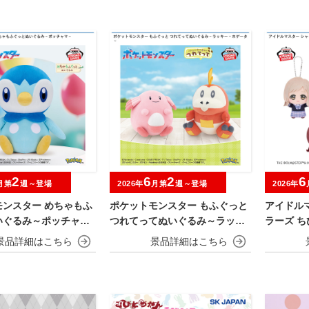
2
6
2
6
月第
週～登場
2026年
月第
週～登場
2026年
モンスター めちゃもふ
ポケットモンスター もふぐっと
アイドル
いぐるみ～ポッチャマ
つれてってぬいぐるみ～ラッキ
ラーズ ちび
ー・ホゲータ～
a～vol.1