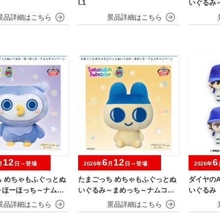
l.1
いぐるみ
キャンペ
12
6
12
6
月
日～登場
2026年
月
日～登場
2026年
ち めちゃもふぐっとぬ
たまごっち めちゃもふぐっとぬ
ダイヤのA
～ほーほっち～ナムコ
いぐるみ～まめっち～ナムコキ
いぐるみ
ーン
ャンペーン