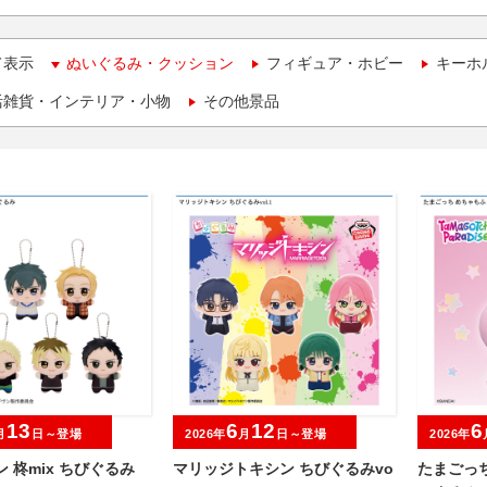
て表示
ぬいぐるみ・クッション
フィギュア・ホビー
キーホ
活雑貨・インテリア・小物
その他景品
13
6
12
6
月
日～登場
2026年
月
日～登場
2026年
ン 柊mix ちびぐるみ
マリッジトキシン ちびぐるみvo
たまごっ