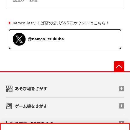
namco iiasつくば店の公式SNSアカウントはこちら！
@namco_tsukuba
先
あそび場をさがす
ゲーム機をさがす
スマホ・PCであそぶ