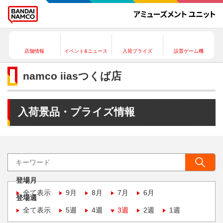
店舗情報
イベント&ニュース
入荷プライズ
設置ゲーム機
namco iiasつくば店
入荷景品・プライズ情報
登場月
全て表示
9月
8月
7月
6月
登場週
全て表示
5週
4週
3週
2週
1週