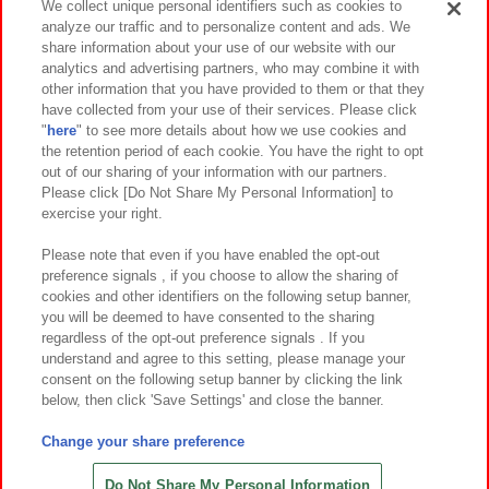
We collect unique personal identifiers such as cookies to
analyze our traffic and to personalize content and ads. We
イベント・キャンペーン
share information about your use of our website with our
analytics and advertising partners, who may combine it with
other information that you have provided to them or that they
have collected from your use of their services. Please click
"
here
" to see more details about how we use cookies and
関連会社
サステナビリティ
サイトポリシー
the retention period of each cookie. You have the right to opt
out of our sharing of your information with our partners.
プライバシーポリシー
ウェブアクセシビリティ方針と検証結果
Please click [Do Not Share My Personal Information] to
exercise your right.
お取引先さまとともに
食品のご提供について
カスタマーハラスメント対応方針
よくあるご質問・お問い合わせ
Please note that even if you have enabled the opt-out
preference signals , if you choose to allow the sharing of
cookies and other identifiers on the following setup banner,
you will be deemed to have consented to the sharing
regardless of the opt-out preference signals . If you
understand and agree to this setting, please manage your
consent on the following setup banner by clicking the link
below, then click 'Save Settings' and close the banner.
©Bandai Namco Amusement Inc.
©Bandai Namco Amusement Lab Inc.
Change your share preference
©Bandai Namco Experience Inc.
©HANAYASHIKI Co., Ltd. All Rights Reserved.
Do Not Share My Personal Information