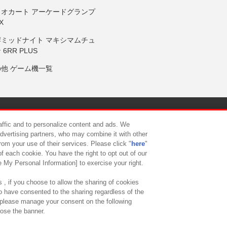
リオカート アーケードグランプ
X
岸ミッドナイト マキシマムチュ
 6RR PLUS
の他 ゲーム機一覧
サイトポリシー
プライバシーポリシー
ウェブアクセシビリティ方
raffic and to personalize content and ads. We
advertising partners, who may combine it with other
rom your use of their services. Please click "
here
"
供について
カスタマーハラスメント対応方針
よくあるご質問・
f each cookie. You have the right to opt out of our
e My Personal Information] to exercise your right.
 , if you choose to allow the sharing of cookies
to have consented to the sharing regardless of the
, please manage your consent on the following
lose the banner.
ndai Namco Amusement Lab Inc.
©Bandai Namco Experience Inc.
©HANAY