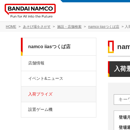
HOME
あそび場をさがす
施設・店舗検索
namco iiasつくば店
入
na
namco iiasつくば店
店舗情報
入荷
イベント&ニュース
入荷プライズ
設置ゲーム機
登場
登場