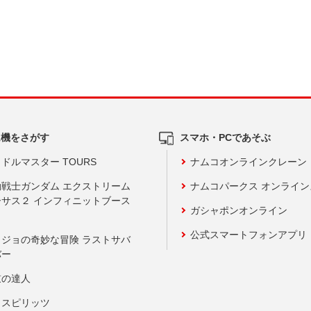
ム機をさがす
スマホ・PCであそぶ
ドルマスター TOURS
ナムコオンラインクレーン
動戦士ガンダム エクストリーム
ナムコパークス オンライ
ーサス２ インフィニットブース
ガシャポンオンライン
公式スマートフォンアプリ
ョジョの奇妙な冒険 ラストサバ
バー
鼓の達人
りスピリッツ