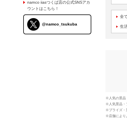
namco iiasつくば店の公式SNSアカ
ウントはこちら！
全
@namco_tsukuba
生