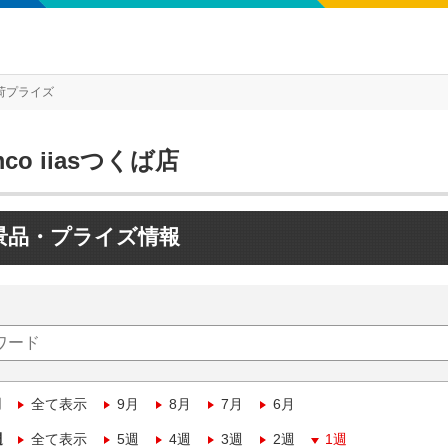
荷プライズ
mco iiasつくば店
景品・プライズ情報
月
全て表示
9月
8月
7月
6月
週
全て表示
5週
4週
3週
2週
1週