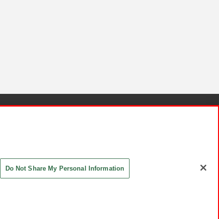
針と検証結果
お取引先さまとともに
お問い合わせ
Do Not Share My Personal Information
ASHIKI Co., Ltd. All Rights Reserved.