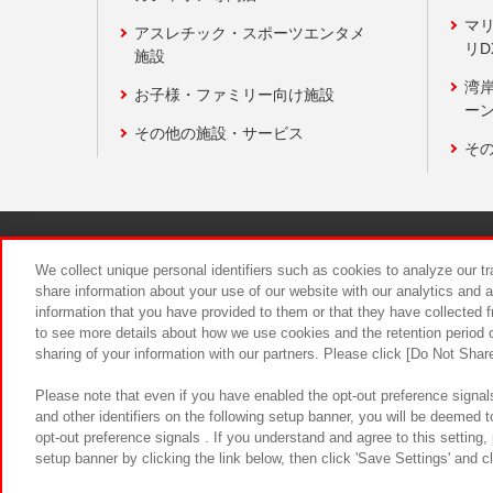
マ
アスレチック・スポーツエンタメ
リD
施設
湾
お子様・ファミリー向け施設
ーン
その他の施設・サービス
そ
関連会社
サステナビリティ
We collect unique personal identifiers such as cookies to analyze our t
share information about your use of our website with our analytics and 
information that you have provided to them or that they have collected f
食品のご提
to see more details about how we use cookies and the retention period o
sharing of your information with our partners. Please click [Do Not Shar
Please note that even if you have enabled the opt-out preference signals
and other identifiers on the following setup banner, you will be deemed 
opt-out preference signals . If you understand and agree to this setting
setup banner by clicking the link below, then click 'Save Settings' and c
©Bandai Namco Amusement Inc.
©Ba