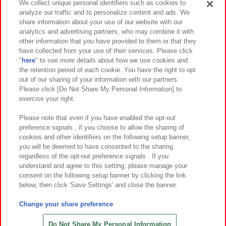
We collect unique personal identifiers such as cookies to
analyze our traffic and to personalize content and ads. We
イベント・キャンペーン
share information about your use of our website with our
analytics and advertising partners, who may combine it with
other information that you have provided to them or that they
have collected from your use of their services. Please click
"
here
" to see more details about how we use cookies and
関連会社
サステナビリティ
サイトポリシー
the retention period of each cookie. You have the right to opt
out of our sharing of your information with our partners.
プライバシーポリシー
ウェブアクセシビリティ方針と検証結果
Please click [Do Not Share My Personal Information] to
exercise your right.
お取引先さまとともに
食品のご提供について
カスタマーハラスメント対応方針
よくあるご質問・お問い合わせ
Please note that even if you have enabled the opt-out
preference signals , if you choose to allow the sharing of
cookies and other identifiers on the following setup banner,
you will be deemed to have consented to the sharing
regardless of the opt-out preference signals . If you
understand and agree to this setting, please manage your
consent on the following setup banner by clicking the link
below, then click 'Save Settings' and close the banner.
©Bandai Namco Amusement Inc.
©Bandai Namco Amusement Lab Inc.
Change your share preference
©Bandai Namco Experience Inc.
©HANAYASHIKI Co., Ltd. All Rights Reserved.
Do Not Share My Personal Information