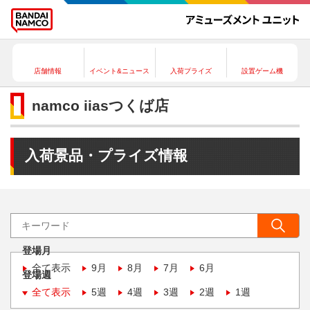
店舗情報
イベント&ニュース
入荷プライズ
設置ゲーム機
namco iiasつくば店
入荷景品・プライズ情報
登場月
全て表示
9月
8月
7月
6月
登場週
全て表示
5週
4週
3週
2週
1週