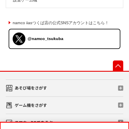
namco iiasつくば店の公式SNSアカウントはこちら！
@namco_tsukuba
先
あそび場をさがす
ゲーム機をさがす
スマホ・PCであそぶ